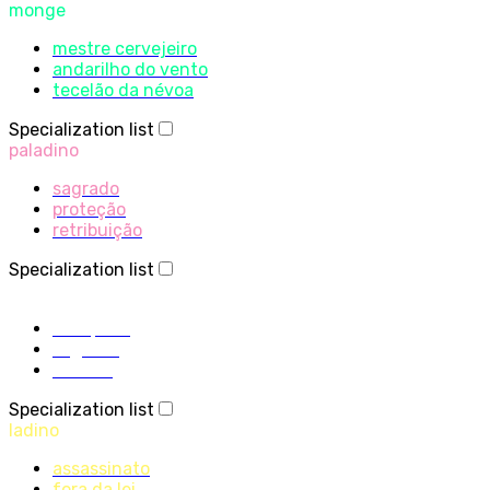
monge
mestre cervejeiro
andarilho do vento
tecelão da névoa
Specialization list
paladino
sagrado
proteção
retribuição
Specialization list
sacerdote
disciplina
sagrado
sombra
Specialization list
ladino
assassinato
fora da lei