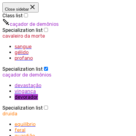
Close sidebar
Class list
caçador de demônios
Specialization list
cavaleiro da morte
sangue
gélido
profano
Specialization list
caçador de demônios
devastação
vingança
devorador
Specialization list
druida
equilíbrio
feral
guardião