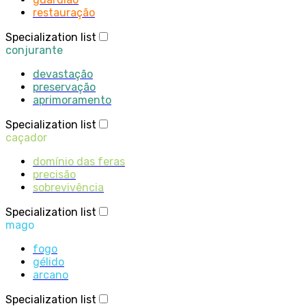
restauração
Specialization list
conjurante
devastação
preservação
aprimoramento
Specialization list
caçador
domínio das feras
precisão
sobrevivência
Specialization list
mago
fogo
gélido
arcano
Specialization list