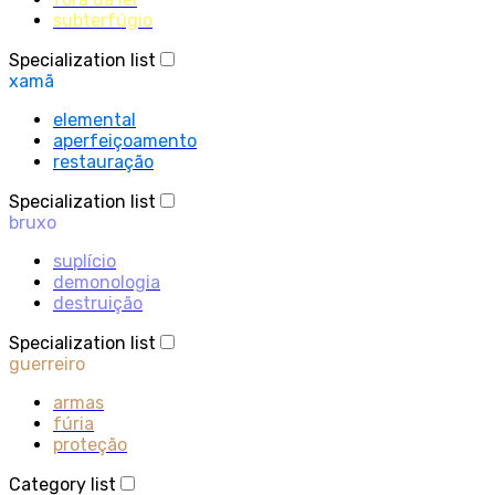
subterfúgio
Specialization list
xamã
elemental
aperfeiçoamento
restauração
Specialization list
bruxo
suplício
demonologia
destruição
Specialization list
guerreiro
armas
fúria
proteção
Category list