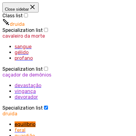
Close sidebar
Class list
druida
Specialization list
cavaleiro da morte
sangue
gélido
profano
Specialization list
caçador de demônios
devastação
vingança
devorador
Specialization list
druida
equilíbrio
feral
guardião