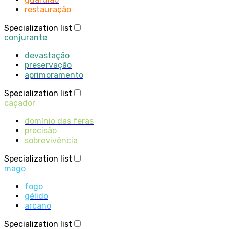
restauração
Specialization list
conjurante
devastação
preservação
aprimoramento
Specialization list
caçador
domínio das feras
precisão
sobrevivência
Specialization list
mago
fogo
gélido
arcano
Specialization list