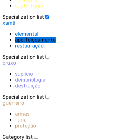
subterfúgio
Specialization list
xamã
elemental
aperfeiçoamento
restauração
Specialization list
bruxo
suplício
demonologia
destruição
Specialization list
guerreiro
armas
fúria
proteção
Category list