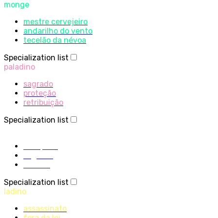
monge
mestre cervejeiro
andarilho do vento
tecelão da névoa
Specialization list
paladino
sagrado
proteção
retribuição
Specialization list
sacerdote
disciplina
sagrado
sombra
Specialization list
ladino
assassinato
fora da lei