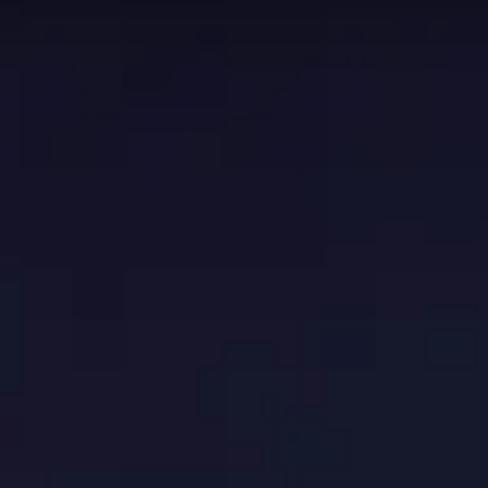
Solo Shuffle
. Os dados nesta página são atualizados a
a de habilidade em Mythic+. Use esta página como ponto