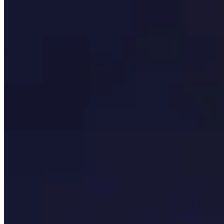
Prioridade de estatística
Veja quais são as estatísticas secundárias mais important
A Raça
Descubra quais são as melhores raças tanto para a Horda 
Melhores itens
Role para baixo pelos melhores itens para cada slot de ar
Engarrafes