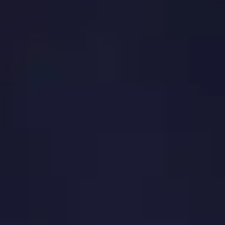
es
quanto para a Aliança
madura e arma