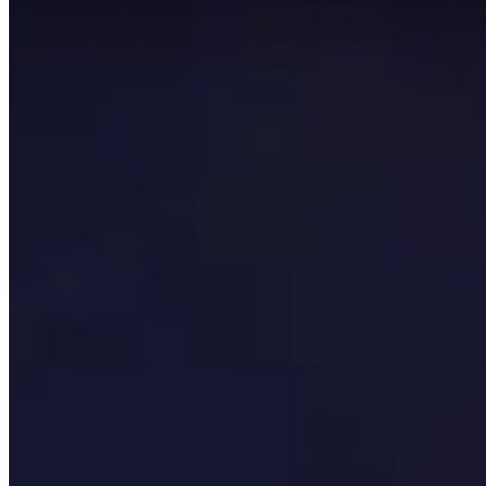
Esta página é gerada automaticamente procurando os 50
cada 24 horas para que os dados sejam o mais relevantes p
Esta página mostra apenas o que os melhores jogadores do
de partida de sua jornada e não tenha medo de se afastar
Tópicos para explorar
Clique para detalhes
Jogadores
Veja um breve resumo dos jogadores mais bem avaliados n
Talentos
Veja quais são os talentos mais populares para cada masm