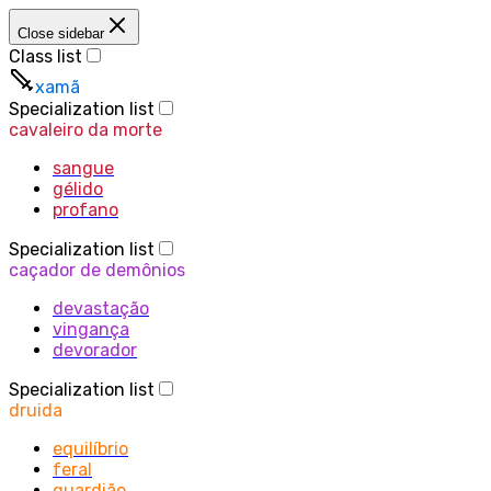
Close sidebar
Class list
xamã
Specialization list
cavaleiro da morte
sangue
gélido
profano
Specialization list
caçador de demônios
devastação
vingança
devorador
Specialization list
druida
equilíbrio
feral
guardião