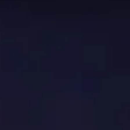
 melhores
Aperfeiçoamento
Xamã
na tabela de classificação
ossível.
 mundo estão usando. Isso pode não se aplicar a cada faix
 do que é apresentado nesta página!
esta categoria
orra e chefe de raide