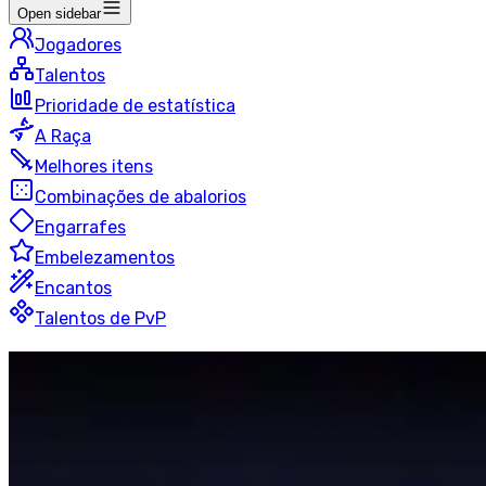
Open sidebar
Jogadores
Talentos
Prioridade de estatística
A Raça
Melhores itens
Combinações de abalorios
Engarrafes
Embelezamentos
Encantos
Talentos de PvP
Aperfeiçoamento
Xamã
Solo Shuffle
50 jogadores
Ultima atualização
:
há 16 horas