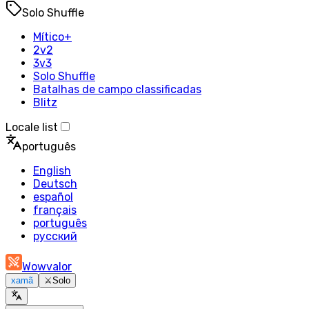
Solo Shuffle
Mítico+
2v2
3v3
Solo Shuffle
Batalhas de campo classificadas
Blitz
Locale list
português
English
Deutsch
español
français
português
русский
Wowvalor
xamã
⚔️
Solo