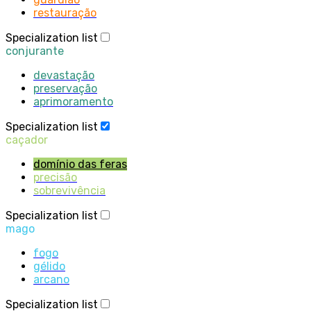
restauração
Specialization list
conjurante
devastação
preservação
aprimoramento
Specialization list
caçador
domínio das feras
precisão
sobrevivência
Specialization list
mago
fogo
gélido
arcano
Specialization list