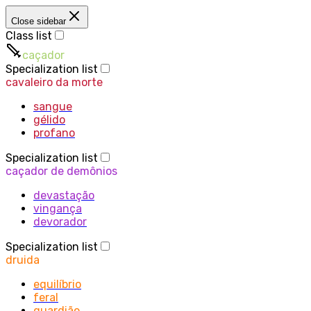
Close sidebar
Class list
caçador
Specialization list
cavaleiro da morte
sangue
gélido
profano
Specialization list
caçador de demônios
devastação
vingança
devorador
Specialization list
druida
equilíbrio
feral
guardião