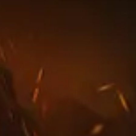
 melhores
Fogo
Mago
na tabela de classificação
3v3
. Os dad
 mundo estão usando. Isso pode não se aplicar a cada faix
 do que é apresentado nesta página!
esta categoria
orra e chefe de raide