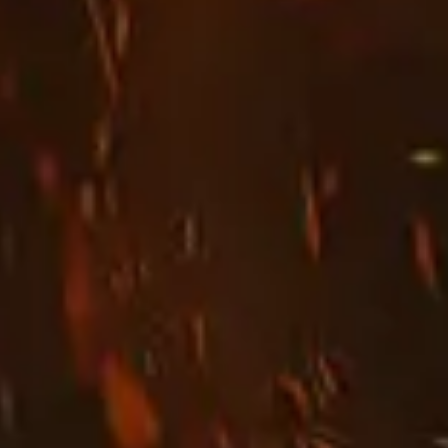
es
quanto para a Aliança
madura e arma