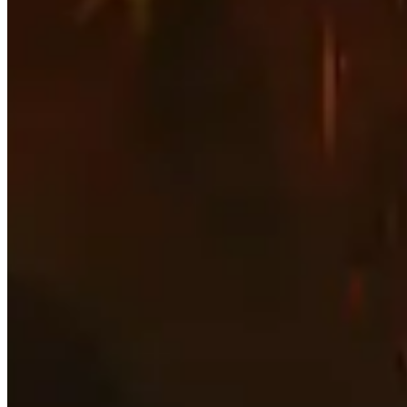
Prioridade de estatística
Veja quais são as estatísticas secundárias mais important
A Raça
Descubra quais são as melhores raças tanto para a Horda 
Melhores itens
Role para baixo pelos melhores itens para cada slot de ar
Engarrafes