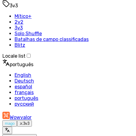
3v3
Mítico+
2v2
3v3
Solo Shuffle
Batalhas de campo classificadas
Blitz
Locale list
português
English
Deutsch
español
français
português
русский
Wowvalor
mago
⚔️
3v3