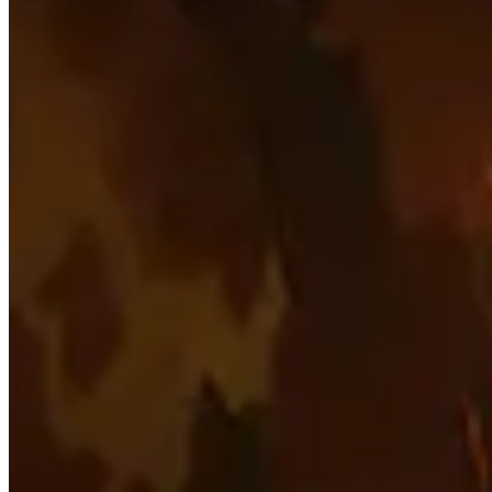
Esta página é gerada automaticamente procurando os 50
os dados sejam o mais relevantes possível.
Esta página mostra apenas o que os melhores jogadores do
de partida de sua jornada e não tenha medo de se afastar
Tópicos para explorar
Clique para detalhes
Jogadores
Veja um breve resumo dos jogadores mais bem avaliados n
Talentos
Veja quais são os talentos mais populares para cada masm