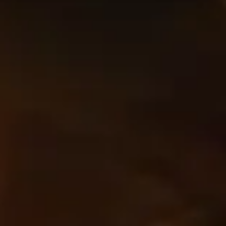
os nesta página são atualizados a cada 24 horas para que
a de habilidade em Mythic+. Use esta página como ponto