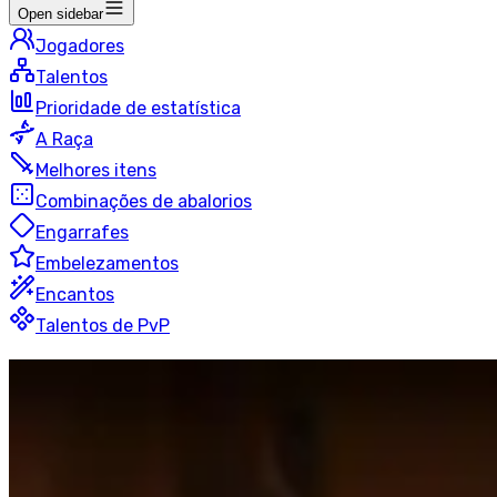
Open sidebar
Jogadores
Talentos
Prioridade de estatística
A Raça
Melhores itens
Combinações de abalorios
Engarrafes
Embelezamentos
Encantos
Talentos de PvP
Fogo
Mago
3v3
50 jogadores
Ultima atualização
:
há 20 horas