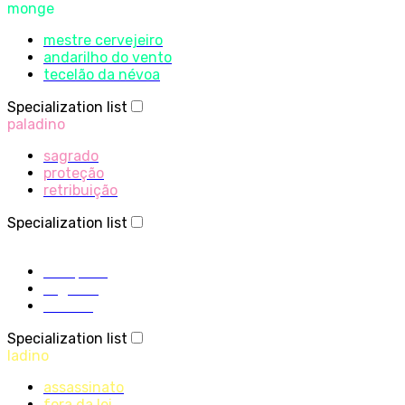
monge
mestre cervejeiro
andarilho do vento
tecelão da névoa
Specialization list
paladino
sagrado
proteção
retribuição
Specialization list
sacerdote
disciplina
sagrado
sombra
Specialization list
ladino
assassinato
fora da lei