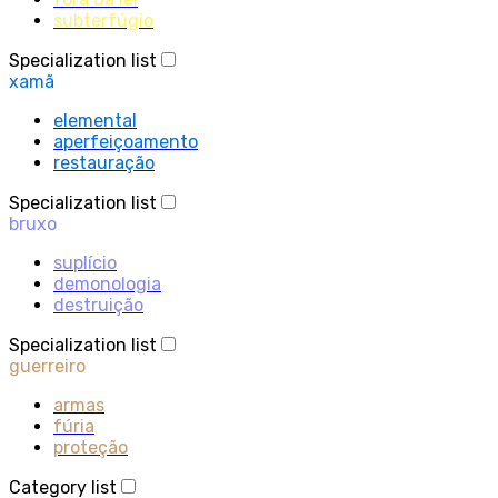
subterfúgio
Specialization list
xamã
elemental
aperfeiçoamento
restauração
Specialization list
bruxo
suplício
demonologia
destruição
Specialization list
guerreiro
armas
fúria
proteção
Category list