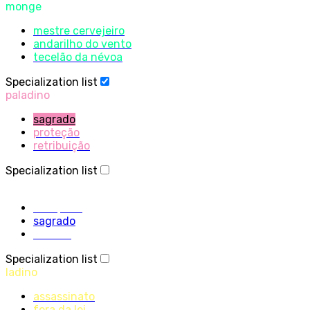
monge
mestre cervejeiro
andarilho do vento
tecelão da névoa
Specialization list
paladino
sagrado
proteção
retribuição
Specialization list
sacerdote
disciplina
sagrado
sombra
Specialization list
ladino
assassinato
fora da lei