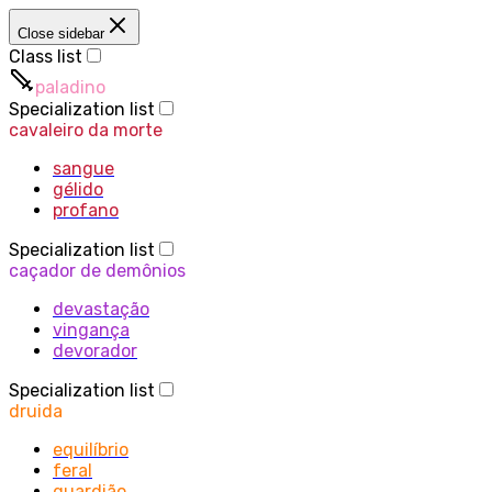
Close sidebar
Class list
paladino
Specialization list
cavaleiro da morte
sangue
gélido
profano
Specialization list
caçador de demônios
devastação
vingança
devorador
Specialization list
druida
equilíbrio
feral
guardião