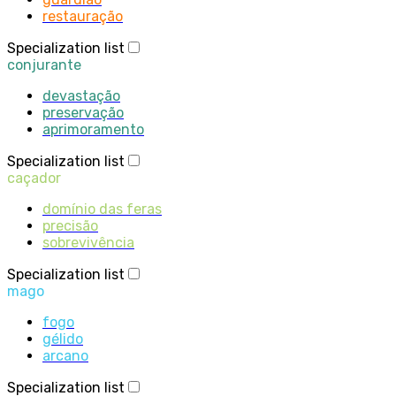
restauração
Specialization list
conjurante
devastação
preservação
aprimoramento
Specialization list
caçador
domínio das feras
precisão
sobrevivência
Specialization list
mago
fogo
gélido
arcano
Specialization list