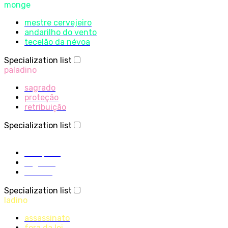
monge
mestre cervejeiro
andarilho do vento
tecelão da névoa
Specialization list
paladino
sagrado
proteção
retribuição
Specialization list
sacerdote
disciplina
sagrado
sombra
Specialization list
ladino
assassinato
fora da lei