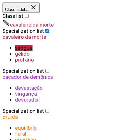
Close sidebar
Class list
cavaleiro da morte
Specialization list
cavaleiro da morte
sangue
gélido
profano
Specialization list
caçador de demônios
devastação
vingança
devorador
Specialization list
druida
equilíbrio
feral
guardião