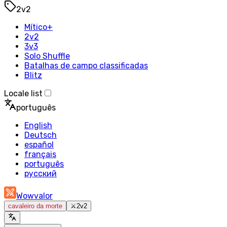
2v2
Mítico+
2v2
3v3
Solo Shuffle
Batalhas de campo classificadas
Blitz
Locale list
português
English
Deutsch
español
français
português
русский
Wowvalor
cavaleiro da morte
⚔️
2v2