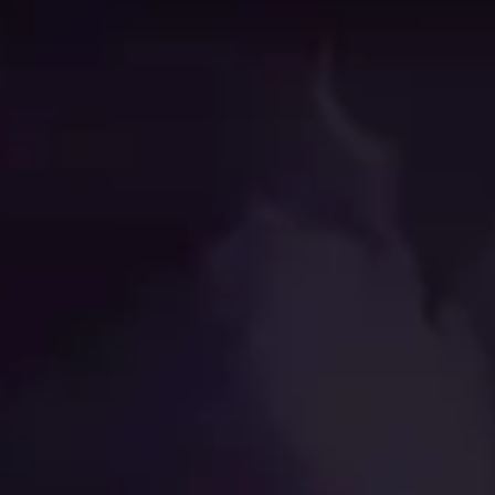
 melhores
Feral
Druida
na tabela de classificação
Batalhas d
s relevantes possível.
 mundo estão usando. Isso pode não se aplicar a cada faix
 do que é apresentado nesta página!
esta categoria
orra e chefe de raide