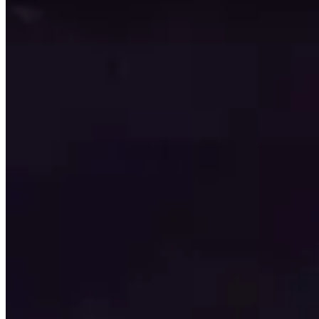
Esta página é gerada automaticamente procurando os 50
atualizados a cada 24 horas para que os dados sejam o mai
Esta página mostra apenas o que os melhores jogadores do
de partida de sua jornada e não tenha medo de se afastar
Tópicos para explorar
Clique para detalhes
Jogadores
Veja um breve resumo dos jogadores mais bem avaliados n
Talentos
Veja quais são os talentos mais populares para cada masm