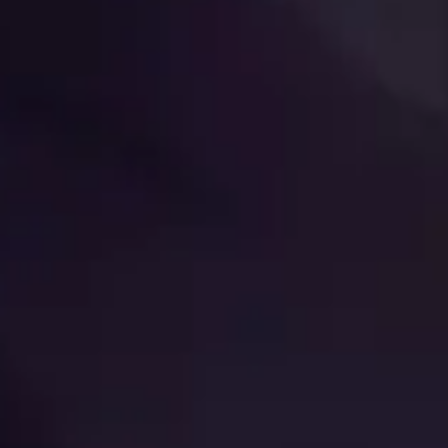
es
quanto para a Aliança
madura e arma