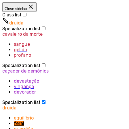
Close sidebar
Class list
druida
Specialization list
cavaleiro da morte
sangue
gélido
profano
Specialization list
caçador de demônios
devastação
vingança
devorador
Specialization list
druida
equilíbrio
feral
guardião