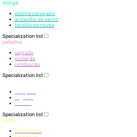
monge
mestre cervejeiro
andarilho do vento
tecelão da névoa
Specialization list
paladino
sagrado
proteção
retribuição
Specialization list
sacerdote
disciplina
sagrado
sombra
Specialization list
ladino
assassinato
fora da lei