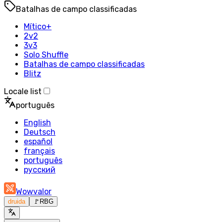
Batalhas de campo classificadas
Mítico+
2v2
3v3
Solo Shuffle
Batalhas de campo classificadas
Blitz
Locale list
português
English
Deutsch
español
français
português
русский
Wowvalor
druida
🚩
RBG