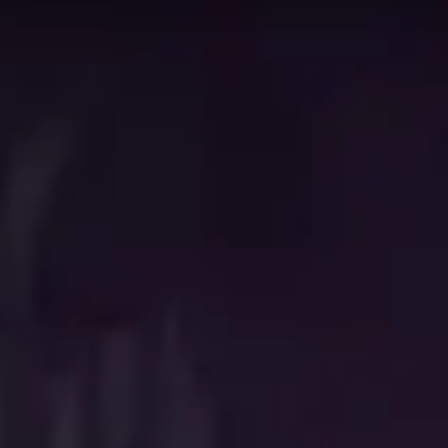
e campo classificadas
. Os dados nesta página são
a de habilidade em Mythic+. Use esta página como ponto