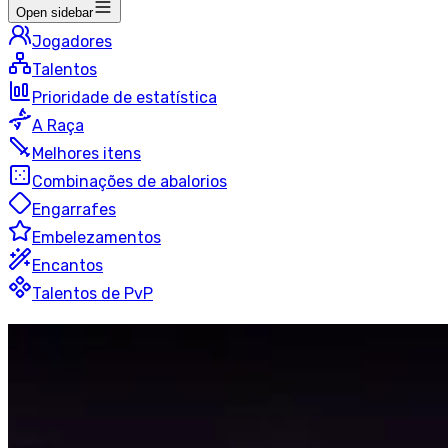
Open sidebar
Jogadores
Talentos
Prioridade de estatística
A Raça
Melhores itens
Combinações de abalorios
Engarrafes
Embelezamentos
Encantos
Talentos de PvP
Feral
Druida
Batalhas de campo classificadas
50 jogadores
Ultima atualização
:
há 9 horas