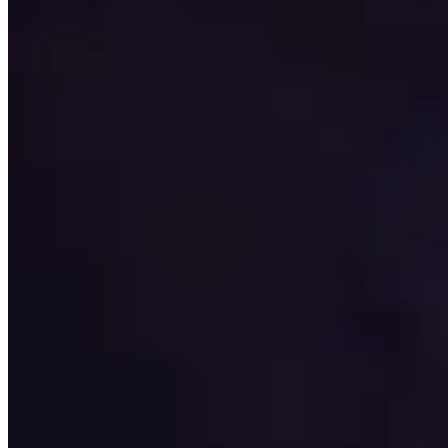
Prioridade de estatística
Veja quais são as estatísticas secundárias mais important
A Raça
Descubra quais são as melhores raças tanto para a Horda 
Melhores itens
Role para baixo pelos melhores itens para cada slot de ar
Engarrafes