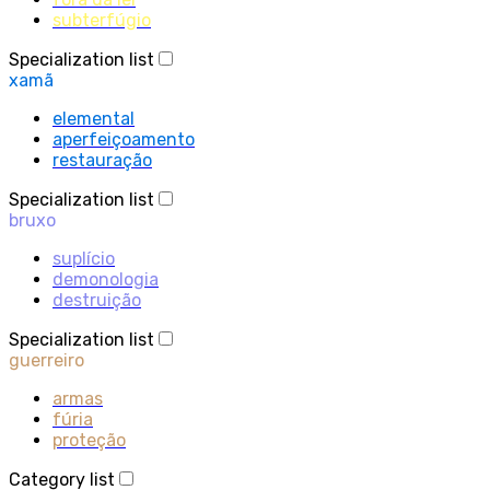
subterfúgio
Specialization list
xamã
elemental
aperfeiçoamento
restauração
Specialization list
bruxo
suplício
demonologia
destruição
Specialization list
guerreiro
armas
fúria
proteção
Category list