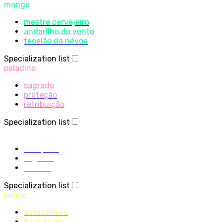
monge
mestre cervejeiro
andarilho do vento
tecelão da névoa
Specialization list
paladino
sagrado
proteção
retribuição
Specialization list
sacerdote
disciplina
sagrado
sombra
Specialization list
ladino
assassinato
fora da lei