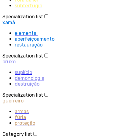
subterfúgio
Specialization list
xamã
elemental
aperfeiçoamento
restauração
Specialization list
bruxo
suplício
demonologia
destruição
Specialization list
guerreiro
armas
fúria
proteção
Category list