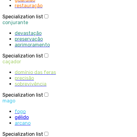
restauração
Specialization list
conjurante
devastação
preservação
aprimoramento
Specialization list
caçador
domínio das feras
precisão
sobrevivência
Specialization list
mago
fogo
gélido
arcano
Specialization list