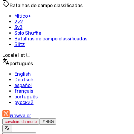
Batalhas de campo classificadas
Mítico+
2v2
3v3
Solo Shuffle
Batalhas de campo classificadas
Blitz
Locale list
português
English
Deutsch
español
français
português
русский
Wowvalor
cavaleiro da morte
🚩
RBG