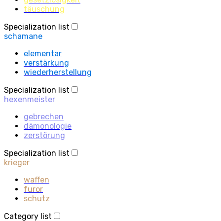
täuschung
Specialization list
schamane
elementar
verstärkung
wiederherstellung
Specialization list
hexenmeister
gebrechen
dämonologie
zerstörung
Specialization list
krieger
waffen
furor
schutz
Category list