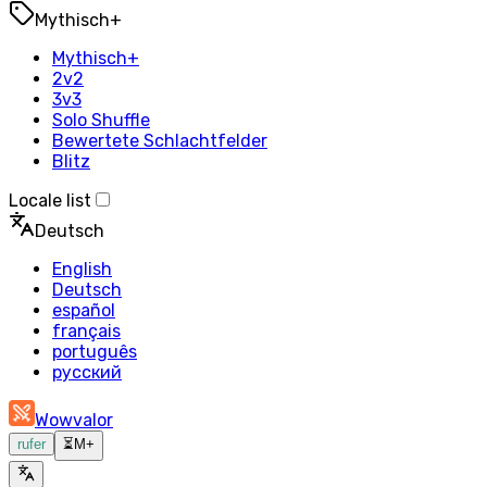
Mythisch+
Mythisch+
2v2
3v3
Solo Shuffle
Bewertete Schlachtfelder
Blitz
Locale list
Deutsch
English
Deutsch
español
français
português
русский
Wowvalor
rufer
⏳
M+