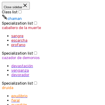
Close sidebar
Class list
chaman
Specialization list
caballero de la muerte
sangre
escarcha
profano
Specialization list
cazador de demonios
devastación
venganza
devorador
Specialization list
druida
equilibrio
feral
guardián