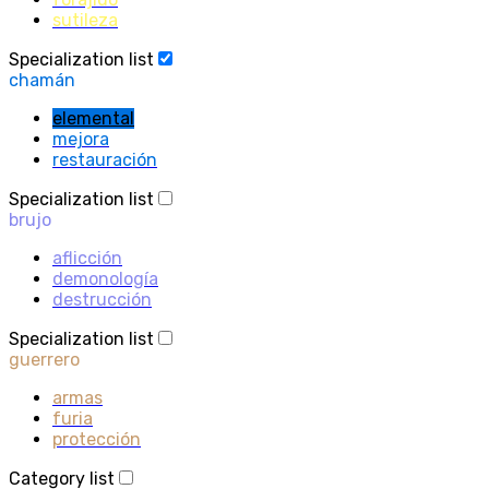
sutileza
Specialization list
chamán
elemental
mejora
restauración
Specialization list
brujo
aflicción
demonología
destrucción
Specialization list
guerrero
armas
furia
protección
Category list