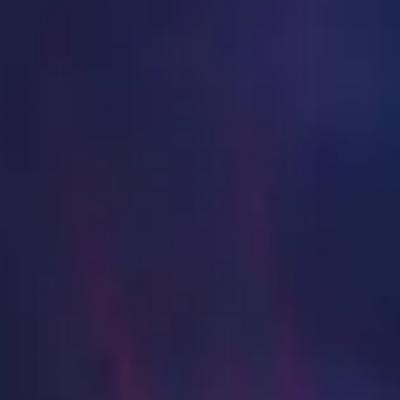
mo para la Alianza
 armadura y arma