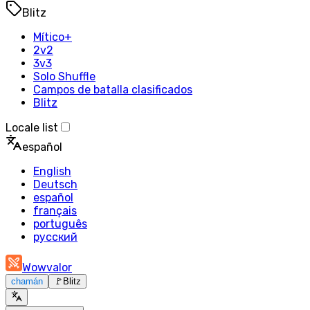
Blitz
Mítico+
2v2
3v3
Solo Shuffle
Campos de batalla clasificados
Blitz
Locale list
español
English
Deutsch
español
français
português
русский
Wowvalor
chamán
🚩
Blitz