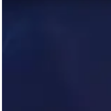
Esta página se genera automáticamente buscando los mej
para que los datos sean lo más relevantes posible.
Esta página solo muestra lo que los mejores jugadores del
punto de partida de su viaje y no tenga miedo de alejarse 
Temas para explorar
Haga clic para detalles
Jugadores
Ver un breve resumen de los jugadores mejor calificados e
Talentos
Ver qué son las mejores talentos para cada calabozo y jef