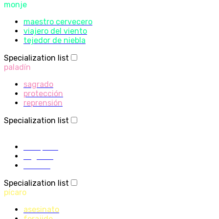
monje
maestro cervecero
viajero del viento
tejedor de niebla
Specialization list
paladín
sagrado
protección
reprensión
Specialization list
sacerdote
disciplina
sagrado
sombra
Specialization list
pícaro
asesinato
forajido