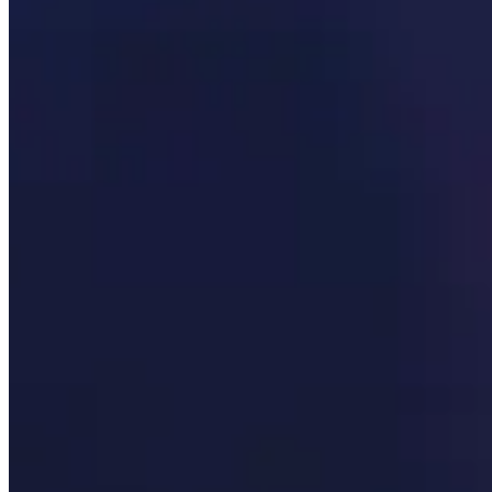
Prioridad de estadística
Ver qué son las estadísticas secundarias más importantes
La Raza
Descubre qué son las mejores razas tanto para la Horda co
Mejores objetos
Desplácese por los mejores artículos para cada ranura de
Engarrafes