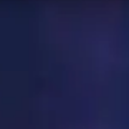
ores 50
Elemental
Chamán
en la tabla de clasificación
Blitz
 mundo están usando. Esto puede no aplicarse a cada rango 
de lo que se presenta en esta página!
n esta categoría
e de banda