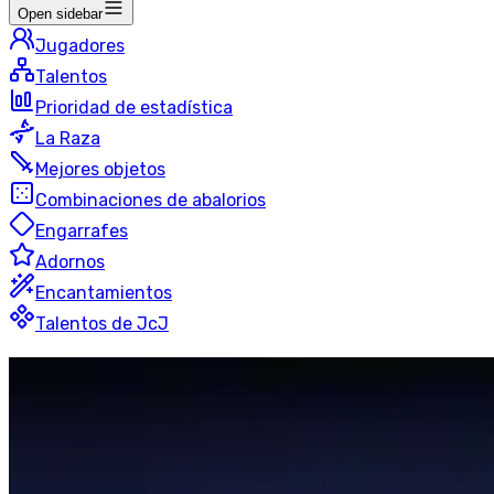
Open sidebar
Jugadores
Talentos
Prioridad de estadística
La Raza
Mejores objetos
Combinaciones de abalorios
Engarrafes
Adornos
Encantamientos
Talentos de JcJ
Elemental
Chamán
Blitz
50 jugadores
Última actualización
:
hace 1 hora