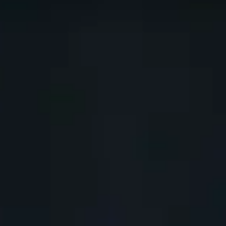
s que possible.
 monde utilisent. Cela ne peut pas s'appliquer à chaque n
s éloigner de ce qui est présenté sur cette page!
e catégorie
e donjon et chaque boss de raid