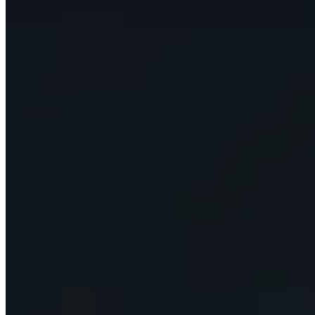
les 24 heures afin que les données soient aussi pertinente
Cette page ne montre que ce que les meilleurs joueurs du
point de départ de votre voyage, et n'ayez pas peur de vou
Sujets à explorer
Cliquez pour plus de détails
Joueurs
Voir un bref résumé des joueurs les mieux notés dans cett
Talents
Voir quels sont les talents les plus populaires pour chaqu