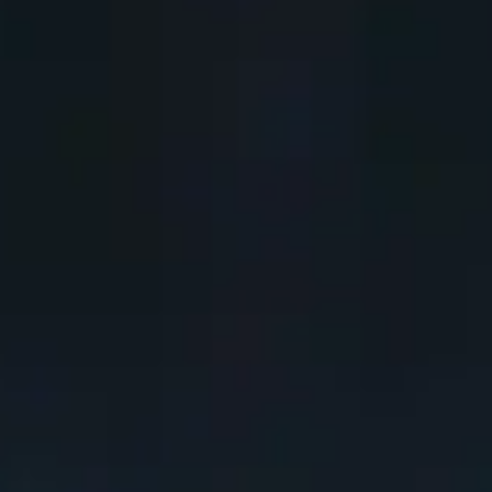
ortantes
 et l'Alliance
ent d'armure et d'arme
armure