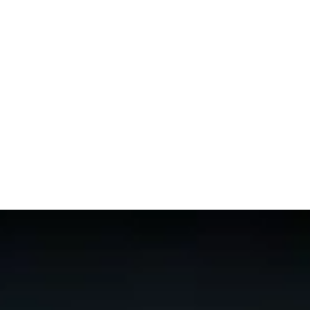
les 50 meilleurs
Discipline
Prêtre
sur le classement
Mythiq