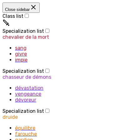
Close sidebar
Class list
prêtre
Specialization list
chevalier de la mort
sang
givre
impie
Specialization list
chasseur de démons
dévastation
vengeance
dévoreur
Specialization list
druide
équilibre
farouche
gardien