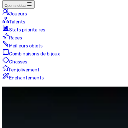
Open sidebar
Joueurs
Talents
Stats prioritaires
Races
Meilleurs objets
Combinaisons de bijoux
Chasses
l'enjolivement
Enchantements
Discipline
Prêtre
Mythique+
48 joueurs
Dernière mise à jour
:
il y a 23 heures
Cette page est générée automatiquement en recherchant 