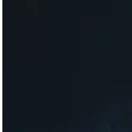
Stats prioritaires
Voir quelles sont les statistiques secondaires les plus imp
Races
Découvrez quelles sont les meilleures courses pour la Horde
Meilleurs objets
Faites défiler les meilleurs articles pour chaque emplacem
Chasses
Découvrez quelles gemmes vous devriez ajouter à votre 