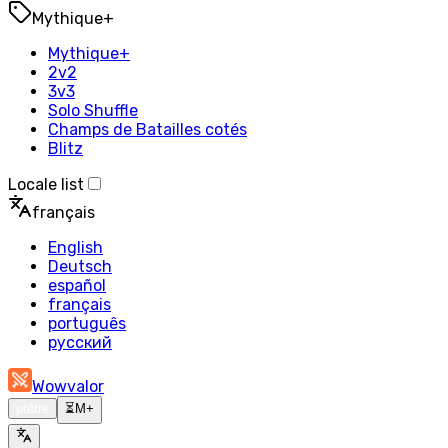
Mythique+
Mythique+
2v2
3v3
Solo Shuffle
Champs de Batailles cotés
Blitz
Locale list
français
English
Deutsch
español
français
português
русский
Wowvalor
prêtre
⏳
M+