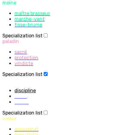
moine
maître brasseur
marche-vent
tisse-brume
Specialization list
paladin
sacré
protection
vindicte
Specialization list
prêtre
discipline
sacré
ombre
Specialization list
voleur
assassinat
hors-la-loi