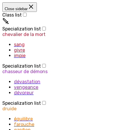
Close sidebar
Class list
prêtre
Specialization list
chevalier de la mort
sang
givre
impie
Specialization list
chasseur de démons
dévastation
vengeance
dévoreur
Specialization list
druide
équilibre
farouche
gardien