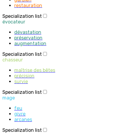
restauration
Specialization list
évocateur
dévastation
préservation
augmentation
Specialization list
chasseur
maîtrise des bêtes
précision
survie
Specialization list
mage
feu
givre
arcanes
Specialization list