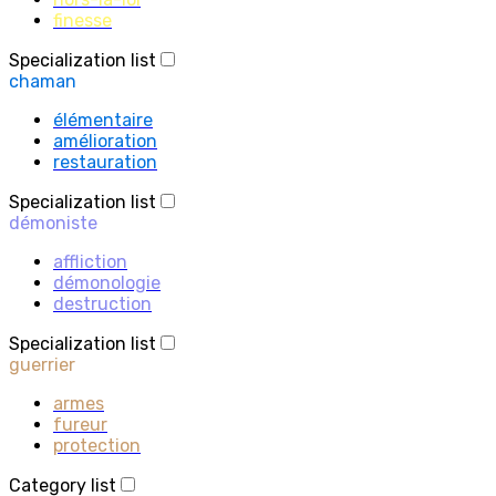
finesse
Specialization list
chaman
élémentaire
amélioration
restauration
Specialization list
démoniste
affliction
démonologie
destruction
Specialization list
guerrier
armes
fureur
protection
Category list