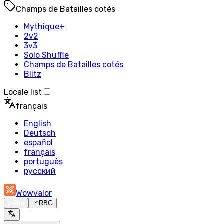
Champs de Batailles cotés
Mythique+
2v2
3v3
Solo Shuffle
Champs de Batailles cotés
Blitz
Locale list
français
English
Deutsch
español
français
português
русский
Wowvalor
prêtre
🚩
RBG