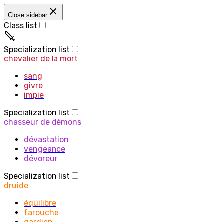
Close sidebar
Class list
prêtre
Specialization list
chevalier de la mort
sang
givre
impie
Specialization list
chasseur de démons
dévastation
vengeance
dévoreur
Specialization list
druide
équilibre
farouche
gardien