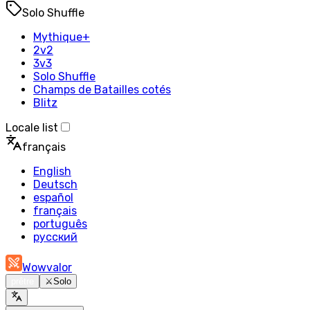
Solo Shuffle
Mythique+
2v2
3v3
Solo Shuffle
Champs de Batailles cotés
Blitz
Locale list
français
English
Deutsch
español
français
português
русский
Wowvalor
prêtre
⚔️
Solo