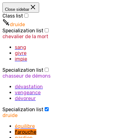
Close sidebar
Class list
druide
Specialization list
chevalier de la mort
sang
givre
impie
Specialization list
chasseur de démons
dévastation
vengeance
dévoreur
Specialization list
druide
équilibre
farouche
gardien