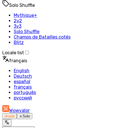
Solo Shuffle
Mythique+
2v2
3v3
Solo Shuffle
Champs de Batailles cotés
Blitz
Locale list
français
English
Deutsch
español
français
português
русский
Wowvalor
druide
⚔️
Solo