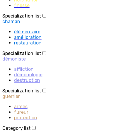
finesse
Specialization list
chaman
élémentaire
amélioration
restauration
Specialization list
démoniste
affliction
démonologie
destruction
Specialization list
guerrier
armes
fureur
protection
Category list