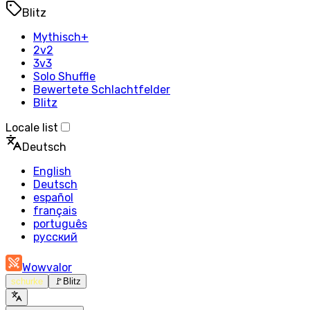
Blitz
Mythisch+
2v2
3v3
Solo Shuffle
Bewertete Schlachtfelder
Blitz
Locale list
Deutsch
English
Deutsch
español
français
português
русский
Wowvalor
schurke
🚩
Blitz