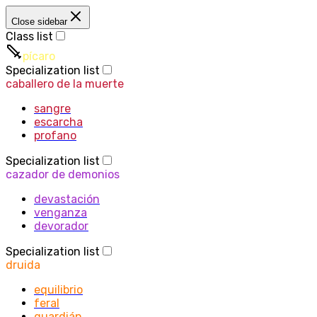
Close sidebar
Class list
pícaro
Specialization list
caballero de la muerte
sangre
escarcha
profano
Specialization list
cazador de demonios
devastación
venganza
devorador
Specialization list
druida
equilibrio
feral
guardián