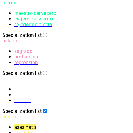
monje
maestro cervecero
viajero del viento
tejedor de niebla
Specialization list
paladín
sagrado
protección
reprensión
Specialization list
sacerdote
disciplina
sagrado
sombra
Specialization list
pícaro
asesinato
forajido