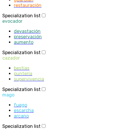
restauración
Specialization list
evocador
devastación
preservación
aumento
Specialization list
cazador
bestias
puntería
supervivencia
Specialization list
mago
fuego
escarcha
arcano
Specialization list