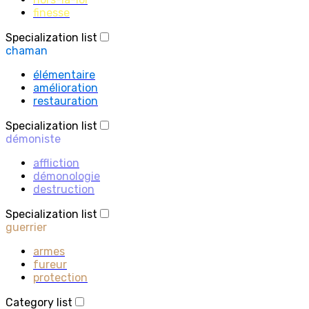
finesse
Specialization list
chaman
élémentaire
amélioration
restauration
Specialization list
démoniste
affliction
démonologie
destruction
Specialization list
guerrier
armes
fureur
protection
Category list