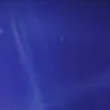
Daten auf dieser Seite werden alle 24 Stunden
fe in Mythic+. Verwenden Sie diese Seite als
ird!