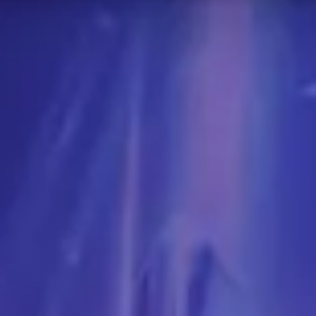
Arkan
Magier
auf der
Blitz
Bestenliste gesucht werden. Die 
utzen. Dies gilt möglicherweise nicht für jede Fähigkeitsstu
h von dem zu entfernen, was auf dieser Seite präsentiert w
ten Spieler in dieser Kategorie
geon und jeden Raidboss sind