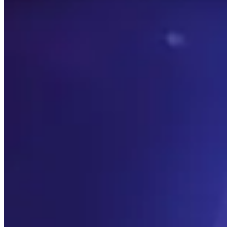
Diese Seite wird automatisch generiert, indem die Top 50
aktualisiert, damit die Daten so relevant wie möglich sind.
Diese Seite zeigt nur, was die besten Spieler der Welt ben
Ausgangspunkt Ihrer Reise und haben Sie keine Angst, sic
Themen zum Erkunden
Klicken Sie für Details
Spieler
Sehen Sie eine kurze Zusammenfassung der höchst bewerte
Talente
Sehen Sie, welche die beliebtesten Talente für jeden Dun