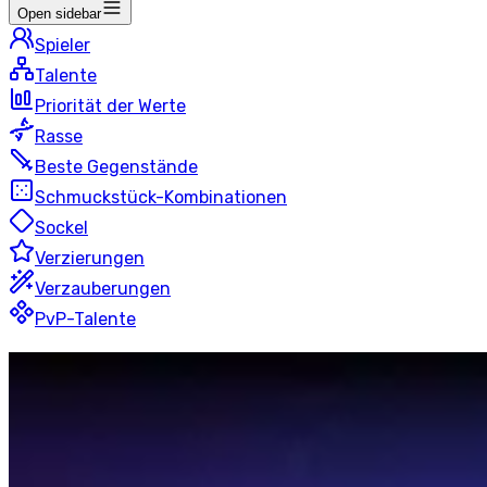
Open sidebar
Spieler
Talente
Priorität der Werte
Rasse
Beste Gegenstände
Schmuckstück-Kombinationen
Sockel
Verzierungen
Verzauberungen
PvP-Talente
Arkan
Magier
Blitz
50 Spieler
Letzte Aktualisierung
:
vor 15 Stunden