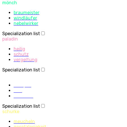
mönch
braumeister
windläufer
nebelwirker
Specialization list
paladin
heilig
schutz
vergeltung
Specialization list
priester
disziplin
heilig
schatten
Specialization list
schurke
meucheln
gesetzlosigkeit