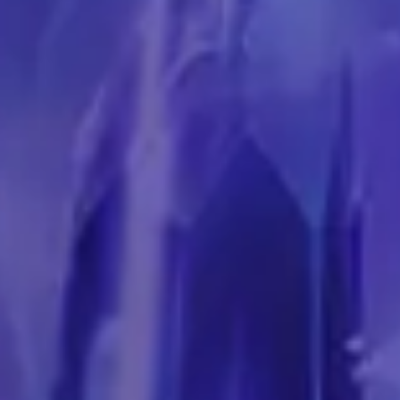
 sind
anz sind
tungsslot und Waffenslot