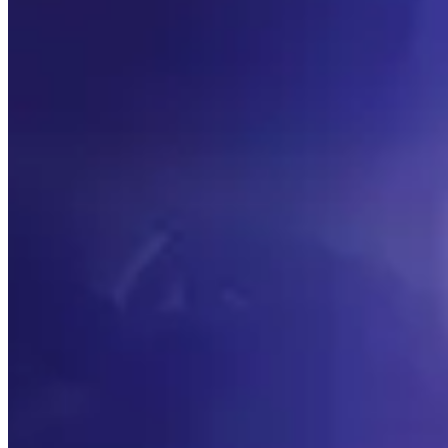
Priorität der Werte
Sehen Sie, welche die wichtigsten sekundären Statistiken
Rasse
Erfahren Sie, welche die besten Rassen für Horde und Alli
Beste Gegenstände
Blättern Sie durch die besten Gegenstände für jeden Rüs
Sockel