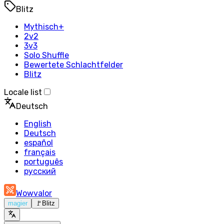
Blitz
Mythisch+
2v2
3v3
Solo Shuffle
Bewertete Schlachtfelder
Blitz
Locale list
Deutsch
English
Deutsch
español
français
português
русский
Wowvalor
magier
🚩
Blitz