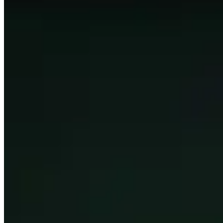
Diese Seite wird automatisch generiert, indem die Top 50
aktualisiert, damit die Daten so relevant wie möglich sind.
Diese Seite zeigt nur, was die besten Spieler der Welt ben
Ausgangspunkt Ihrer Reise und haben Sie keine Angst, sic
Themen zum Erkunden
Klicken Sie für Details
Spieler
Sehen Sie eine kurze Zusammenfassung der höchst bewerte
Talente
Sehen Sie, welche die beliebtesten Talente für jeden Dun