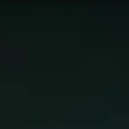
Bewahrung
Rufer
auf der
Blitz
Bestenliste gesucht werden.
utzen. Dies gilt möglicherweise nicht für jede Fähigkeitsstu
h von dem zu entfernen, was auf dieser Seite präsentiert w
ten Spieler in dieser Kategorie
geon und jeden Raidboss sind