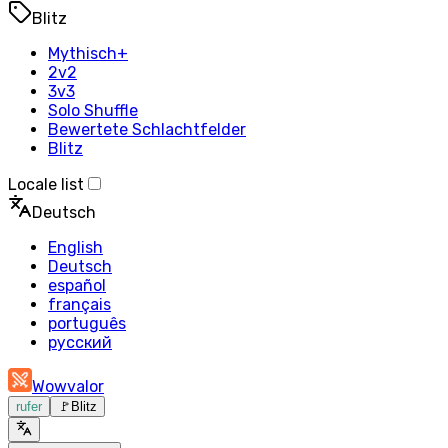
Blitz
Mythisch+
2v2
3v3
Solo Shuffle
Bewertete Schlachtfelder
Blitz
Locale list
Deutsch
English
Deutsch
español
français
português
русский
Wowvalor
rufer
🚩
Blitz