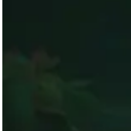
Priorität der Werte
Sehen Sie, welche die wichtigsten sekundären Statistiken
Rasse
Erfahren Sie, welche die besten Rassen für Horde und Alli
Beste Gegenstände
Blättern Sie durch die besten Gegenstände für jeden Rüs
Sockel