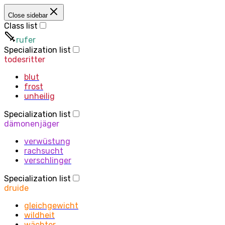
Close sidebar
Class list
rufer
Specialization list
todesritter
blut
frost
unheilig
Specialization list
dämonenjäger
verwüstung
rachsucht
verschlinger
Specialization list
druide
gleichgewicht
wildheit
wächter