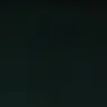
 Die Daten auf dieser Seite werden alle 24 Stunden
fe in Mythic+. Verwenden Sie diese Seite als
ird!