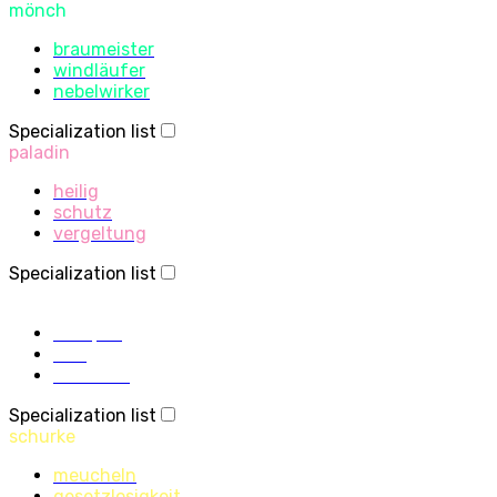
mönch
braumeister
windläufer
nebelwirker
Specialization list
paladin
heilig
schutz
vergeltung
Specialization list
priester
disziplin
heilig
schatten
Specialization list
schurke
meucheln
gesetzlosigkeit