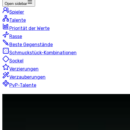
Open sidebar
Spieler
Talente
Priorität der Werte
Rasse
Beste Gegenstände
Schmuckstück-Kombinationen
Sockel
Verzierungen
Verzauberungen
PvP-Talente
Bewahrung
Rufer
Blitz
50 Spieler
Letzte Aktualisierung
:
vor 21 Stunden