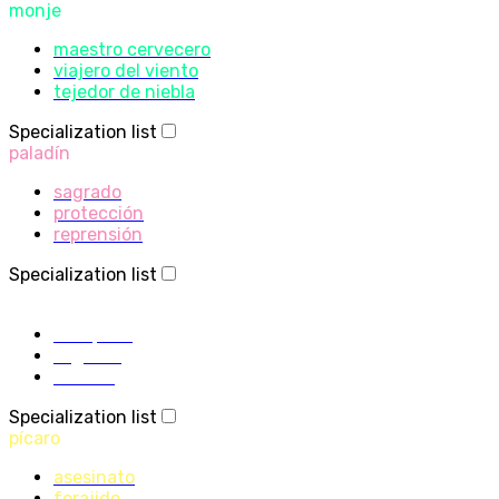
monje
maestro cervecero
viajero del viento
tejedor de niebla
Specialization list
paladín
sagrado
protección
reprensión
Specialization list
sacerdote
disciplina
sagrado
sombra
Specialization list
pícaro
asesinato
forajido