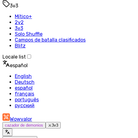
3v3
Mítico+
2v2
3v3
Solo Shuffle
Campos de batalla clasificados
Blitz
Locale list
español
English
Deutsch
español
français
português
русский
Wowvalor
cazador de demonios
⚔️
3v3