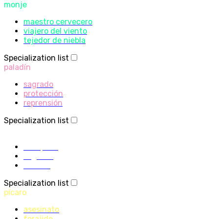
monje
maestro cervecero
viajero del viento
tejedor de niebla
Specialization list
paladín
sagrado
protección
reprensión
Specialization list
sacerdote
disciplina
sagrado
sombra
Specialization list
pícaro
asesinato
forajido