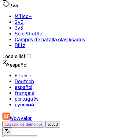
3v3
Mítico+
2v2
3v3
Solo Shuffle
Campos de batalla clasificados
Blitz
Locale list
español
English
Deutsch
español
français
português
русский
Wowvalor
cazador de demonios
⚔️
3v3