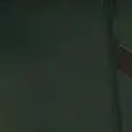
ores 50
Armas
Guerrero
en la tabla de clasificación
3v3
. Lo
 mundo están usando. Esto puede no aplicarse a cada rango 
de lo que se presenta en esta página!
n esta categoría
e de banda