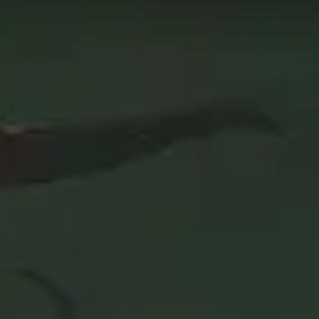
s datos de esta página se actualizan cada 24 horas para
de habilidades en Mythic+. ¡Utilice esta página como