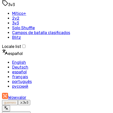
3v3
Mítico+
2v2
3v3
Solo Shuffle
Campos de batalla clasificados
Blitz
Locale list
español
English
Deutsch
español
français
português
русский
Wowvalor
guerrero
⚔️
3v3