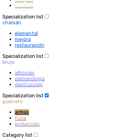
sutileza
Specialization list
chamán
elemental
mejora
restauración
Specialization list
brujo
aflicción
demonología
destrucción
Specialization list
guerrero
armas
furia
protección
Category list