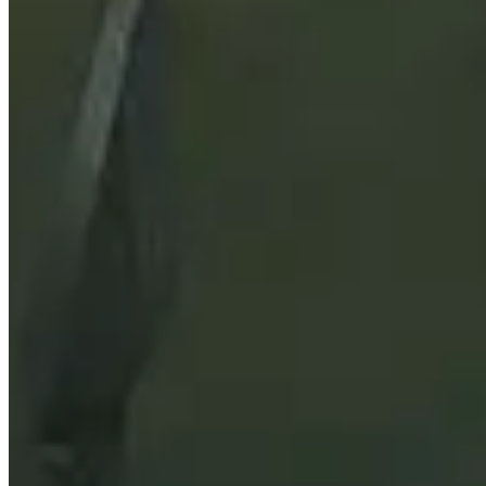
Prioridad de estadística
Ver qué son las estadísticas secundarias más importantes
La Raza
Descubre qué son las mejores razas tanto para la Horda co
Mejores objetos
Desplácese por los mejores artículos para cada ranura de
Engarrafes