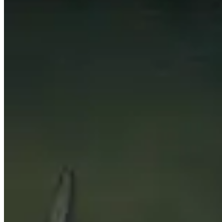
Esta página se genera automáticamente buscando los mej
que los datos sean lo más relevantes posible.
Esta página solo muestra lo que los mejores jugadores del
punto de partida de su viaje y no tenga miedo de alejarse 
Temas para explorar
Haga clic para detalles
Jugadores
Ver un breve resumen de los jugadores mejor calificados e
Talentos
Ver qué son las mejores talentos para cada calabozo y jef