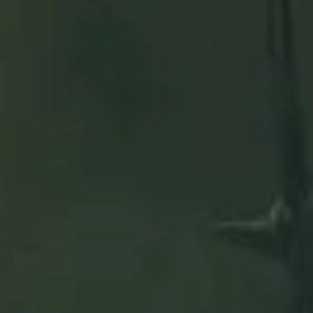
mo para la Alianza
 armadura y arma