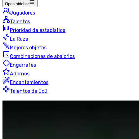
Open sidebar
Jugadores
Talentos
Prioridad de estadística
La Raza
Mejores objetos
Combinaciones de abalorios
Engarrafes
Adornos
Encantamientos
Talentos de JcJ
Armas
Guerrero
3v3
50 jugadores
Última actualización
:
hace 20 horas