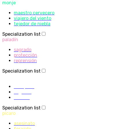
monje
maestro cervecero
viajero del viento
tejedor de niebla
Specialization list
paladín
sagrado
protección
reprensión
Specialization list
sacerdote
disciplina
sagrado
sombra
Specialization list
pícaro
asesinato
forajido