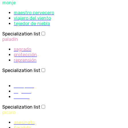
monje
maestro cervecero
viajero del viento
tejedor de niebla
Specialization list
paladín
sagrado
protección
reprensión
Specialization list
sacerdote
disciplina
sagrado
sombra
Specialization list
pícaro
asesinato
forajido