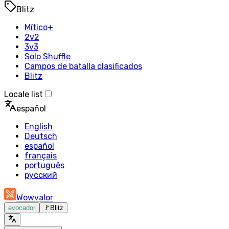
Blitz
Mítico+
2v2
3v3
Solo Shuffle
Campos de batalla clasificados
Blitz
Locale list
español
English
Deutsch
español
français
português
русский
Wowvalor
evocador
🚩
Blitz