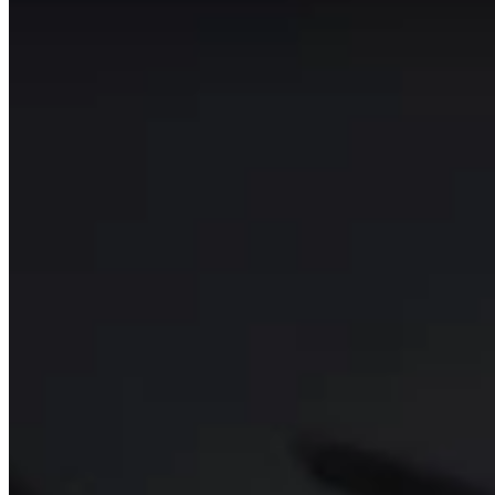
Esta página se genera automáticamente buscando los mej
para que los datos sean lo más relevantes posible.
Esta página solo muestra lo que los mejores jugadores del
punto de partida de su viaje y no tenga miedo de alejarse 
Temas para explorar
Haga clic para detalles
Jugadores
Ver un breve resumen de los jugadores mejor calificados e
Talentos
Ver qué son las mejores talentos para cada calabozo y jef