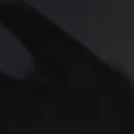
mo para la Alianza
 armadura y arma