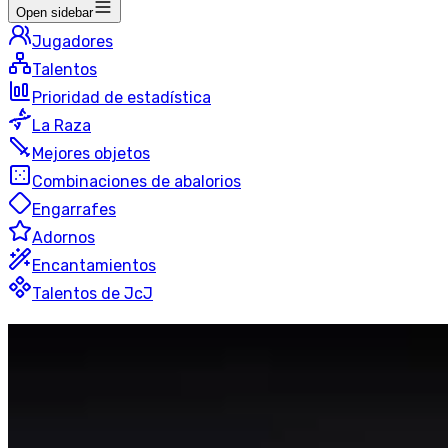
Open sidebar
Jugadores
Talentos
Prioridad de estadística
La Raza
Mejores objetos
Combinaciones de abalorios
Engarrafes
Adornos
Encantamientos
Talentos de JcJ
Aumento
Evocador
Blitz
50 jugadores
Última actualización
:
hace 19 horas