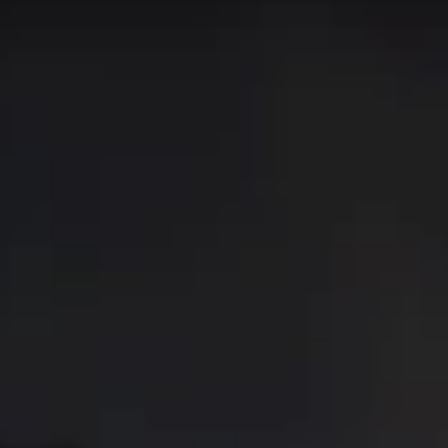
ores 50
Aumento
Evocador
en la tabla de clasificación
Blitz
 mundo están usando. Esto puede no aplicarse a cada rango 
de lo que se presenta en esta página!
n esta categoría
e de banda