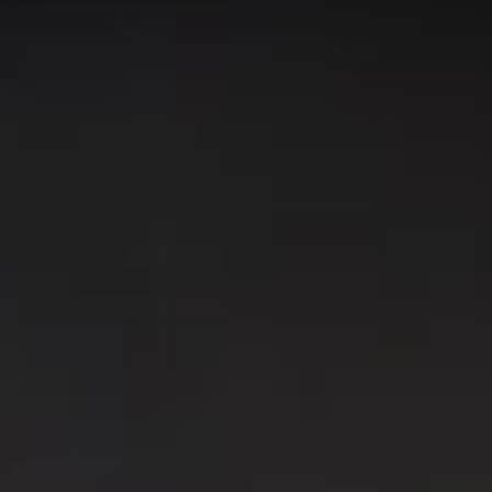
. Los datos de esta página se actualizan cada 24 horas
de habilidades en Mythic+. ¡Utilice esta página como