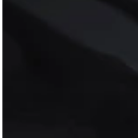
Prioridad de estadística
Ver qué son las estadísticas secundarias más importantes
La Raza
Descubre qué son las mejores razas tanto para la Horda co
Mejores objetos
Desplácese por los mejores artículos para cada ranura de
Engarrafes