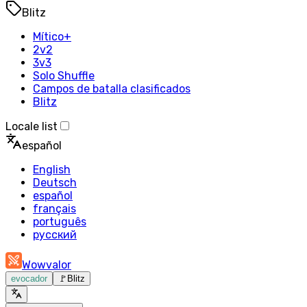
Blitz
Mítico+
2v2
3v3
Solo Shuffle
Campos de batalla clasificados
Blitz
Locale list
español
English
Deutsch
español
français
português
русский
Wowvalor
evocador
🚩
Blitz