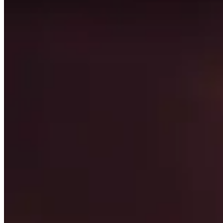
Esta página se genera automáticamente buscando los mej
para que los datos sean lo más relevantes posible.
Esta página solo muestra lo que los mejores jugadores del
punto de partida de su viaje y no tenga miedo de alejarse 
Temas para explorar
Haga clic para detalles
Jugadores
Ver un breve resumen de los jugadores mejor calificados e
Talentos
Ver qué son las mejores talentos para cada calabozo y jef