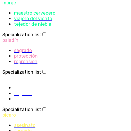
monje
maestro cervecero
viajero del viento
tejedor de niebla
Specialization list
paladín
sagrado
protección
reprensión
Specialization list
sacerdote
disciplina
sagrado
sombra
Specialization list
pícaro
asesinato
forajido