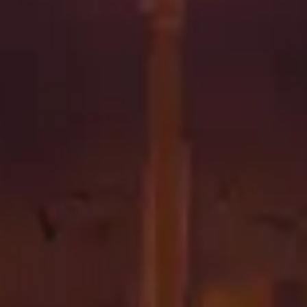
mo para la Alianza
 armadura y arma