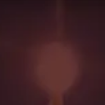
ores 50
Devastación
Evocador
en la tabla de clasificación
Bl
 mundo están usando. Esto puede no aplicarse a cada rango 
de lo que se presenta en esta página!
n esta categoría
e de banda