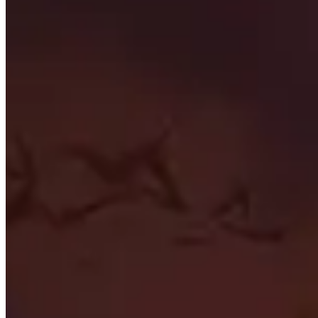
Prioridad de estadística
Ver qué son las estadísticas secundarias más importantes
La Raza
Descubre qué son las mejores razas tanto para la Horda co
Mejores objetos
Desplácese por los mejores artículos para cada ranura de
Engarrafes