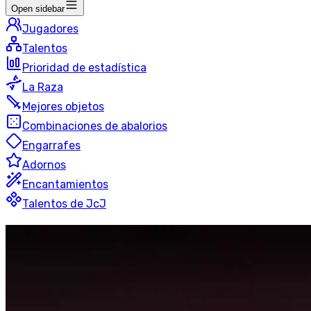
Open sidebar
Jugadores
Talentos
Prioridad de estadística
La Raza
Mejores objetos
Combinaciones de abalorios
Engarrafes
Adornos
Encantamientos
Talentos de JcJ
Devastación
Evocador
Blitz
50 jugadores
Última actualización
:
hace 2 horas