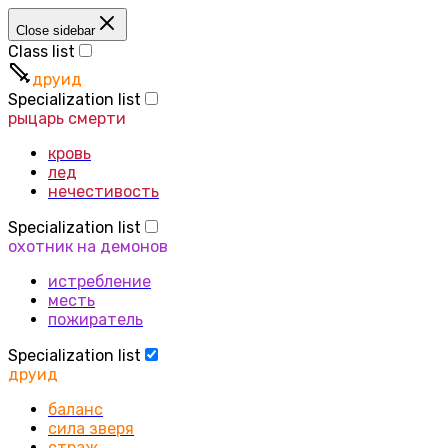
Close sidebar
Class list
друид
Specialization list
рыцарь смерти
кровь
лед
нечестивость
Specialization list
охотник на демонов
истребление
месть
пожиратель
Specialization list
друид
баланс
сила зверя
страж