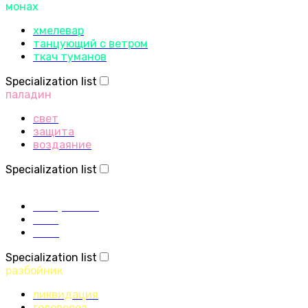
монах
хмелевар
танцующий с ветром
ткач туманов
Specialization list
паладин
свет
защита
воздаяние
Specialization list
жрец
послушание
свет
тьма
Specialization list
разбойник
ликвидация
головорез