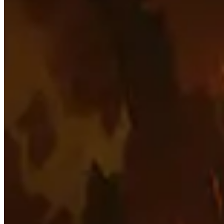
часа, чтобы данные были наиболее релевантными.
Эта страница показывает только то, что лучшие игрок
страницу в качестве начальной точки своего пути, и н
Темы для изучения
Нажмите, чтобы подробности
Игроки
Посмотрите краткое резюме самых высоко оцененных и
Таланты
Посмотрите, какие самые популярные таланты для каж