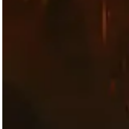
Приоритет статистики
Посмотрите, какие самые важные вторичные статисти
порода
Узнайте, какие лучшие расы для Орды и Альянса
Лучшие предметы
Прокрутите лучшие предметы для каждого слота брон
Сокеты
Узнайте, какие самые популярные таланты для каждого