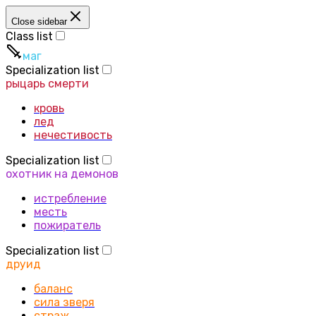
Close sidebar
Class list
маг
Specialization list
рыцарь смерти
кровь
лед
нечестивость
Specialization list
охотник на демонов
истребление
месть
пожиратель
Specialization list
друид
баланс
сила зверя
страж