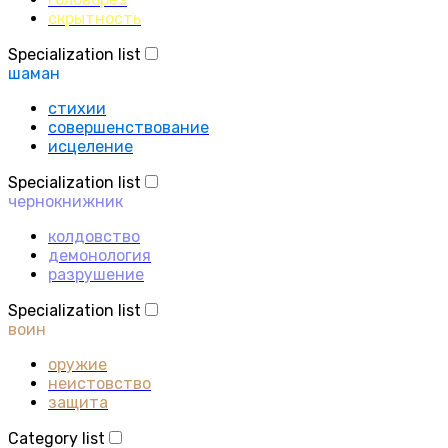
скрытность
Specialization list
шаман
стихии
совершенствование
исцеление
Specialization list
чернокнижник
колдовство
демонология
разрушение
Specialization list
воин
оружие
неистовство
защита
Category list