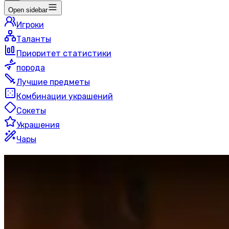
Open sidebar
Игроки
Таланты
Приоритет статистики
порода
Лучшие предметы
Комбинации украшений
Сокеты
Украшения
Чары
Огонь
Маг
Мифический+
50 игроков
Последнее обновление
:
7 часов назад
Эта страница автоматически генерируется путем поис