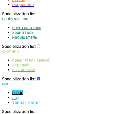
исцеление
Specialization list
пробудитель
опустошитель
хранитель
насыщатель
Specialization list
охотник
повелитель зверей
стрельба
выживание
Specialization list
маг
огонь
лед
тайная магия
Specialization list