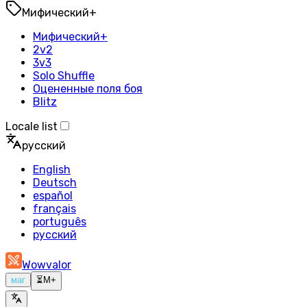
Мифический+
Мифический+
2v2
3v3
Solo Shuffle
Оцененные поля боя
Blitz
Locale list
русский
English
Deutsch
español
français
português
русский
Wowvalor
маг
⏳
M+