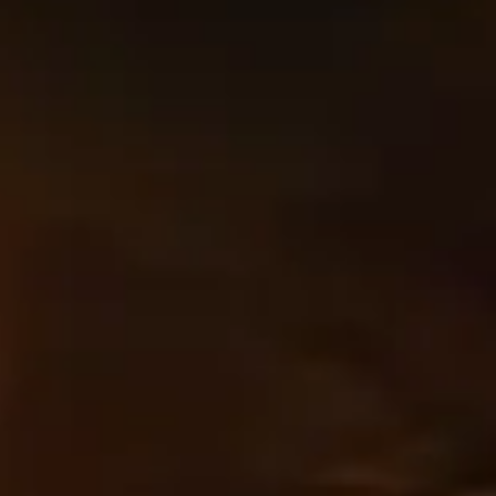
му уровню навыков в Мифик+. Используйте эту
транице!