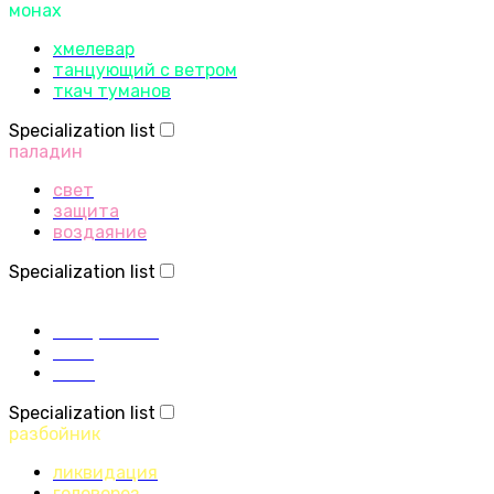
монах
хмелевар
танцующий с ветром
ткач туманов
Specialization list
паладин
свет
защита
воздаяние
Specialization list
жрец
послушание
свет
тьма
Specialization list
разбойник
ликвидация
головорез