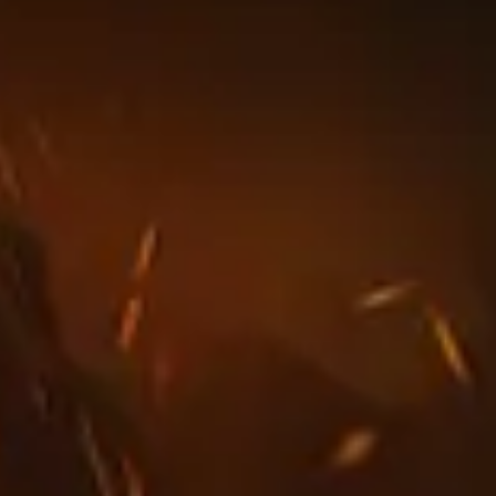
и в мире используют. Это может не применяться к каждо
е бойтесь отходить от того, что представлено на этой с
гроков в этой категории
дого подземелья и босса рейда