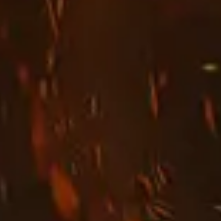
ки
и и оружия
 подземелья и босса рейда