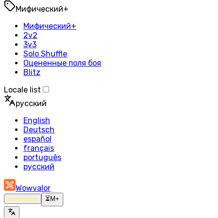
Мифический+
Мифический+
2v2
3v3
Solo Shuffle
Оцененные поля боя
Blitz
Locale list
русский
English
Deutsch
español
français
português
русский
Wowvalor
разбойник
⏳
M+