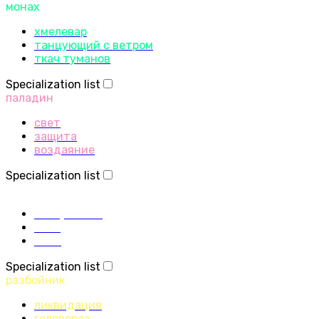
монах
хмелевар
танцующий с ветром
ткач туманов
Specialization list
паладин
свет
защита
воздаяние
Specialization list
жрец
послушание
свет
тьма
Specialization list
разбойник
ликвидация
головорез