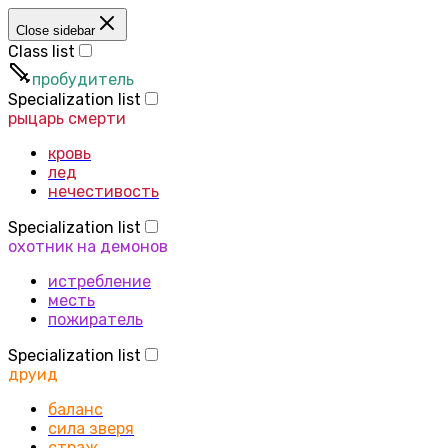
Close sidebar
Class list
пробудитель
Specialization list
рыцарь смерти
кровь
лед
нечестивость
Specialization list
охотник на демонов
истребление
месть
пожиратель
Specialization list
друид
баланс
сила зверя
страж