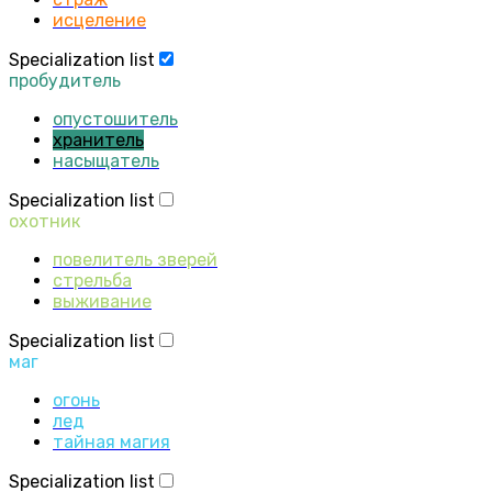
исцеление
Specialization list
пробудитель
опустошитель
хранитель
насыщатель
Specialization list
охотник
повелитель зверей
стрельба
выживание
Specialization list
маг
огонь
лед
тайная магия
Specialization list