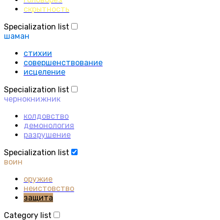
скрытность
Specialization list
шаман
стихии
совершенствование
исцеление
Specialization list
чернокнижник
колдовство
демонология
разрушение
Specialization list
воин
оружие
неистовство
защита
Category list