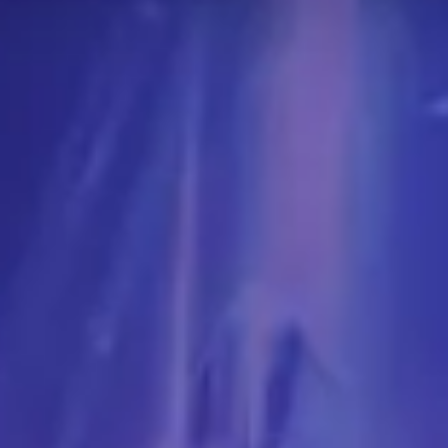
тными.
и в мире используют. Это может не применяться к каждо
е бойтесь отходить от того, что представлено на этой с
гроков в этой категории
дого подземелья и босса рейда