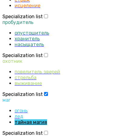
исцеление
Specialization list
пробудитель
опустошитель
хранитель
насыщатель
Specialization list
охотник
повелитель зверей
стрельба
выживание
Specialization list
маг
огонь
лед
тайная магия
Specialization list