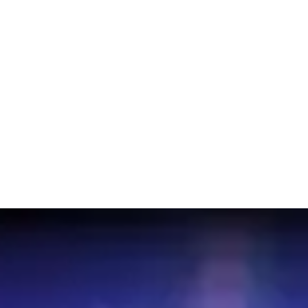
ка лучших 50
Тайная Магия
Маг
в таблице лидеров
Мифи