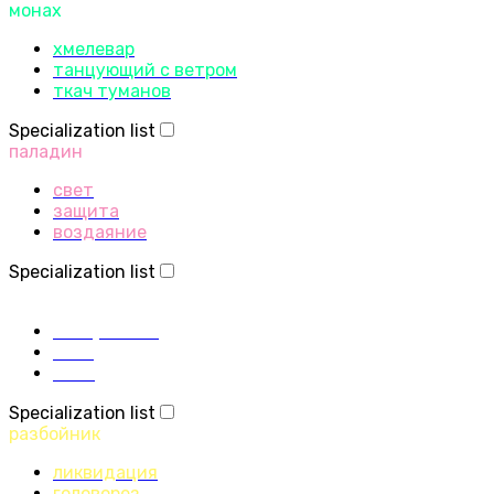
монах
хмелевар
танцующий с ветром
ткач туманов
Specialization list
паладин
свет
защита
воздаяние
Specialization list
жрец
послушание
свет
тьма
Specialization list
разбойник
ликвидация
головорез