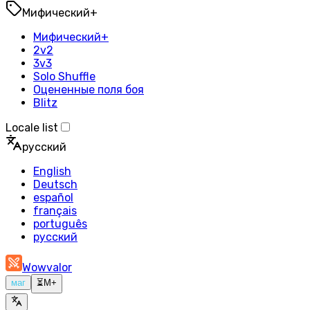
Мифический+
Мифический+
2v2
3v3
Solo Shuffle
Оцененные поля боя
Blitz
Locale list
русский
English
Deutsch
español
français
português
русский
Wowvalor
маг
⏳
M+