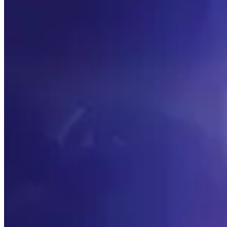
Приоритет статистики
Посмотрите, какие самые важные вторичные статисти
порода
Узнайте, какие лучшие расы для Орды и Альянса
Лучшие предметы
Прокрутите лучшие предметы для каждого слота брон
Сокеты
Узнайте, какие самые популярные таланты для каждого