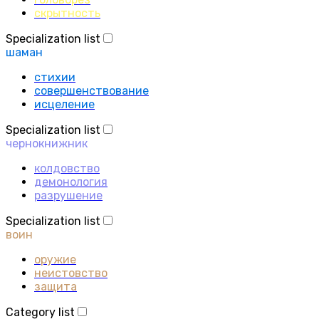
скрытность
Specialization list
шаман
стихии
совершенствование
исцеление
Specialization list
чернокнижник
колдовство
демонология
разрушение
Specialization list
воин
оружие
неистовство
защита
Category list