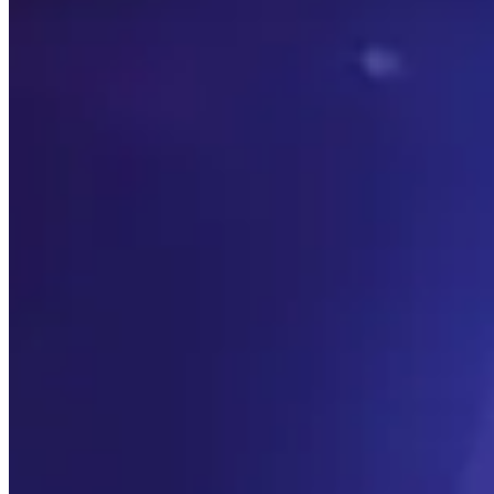
каждые 24 часа, чтобы данные были наиболее релеван
Эта страница показывает только то, что лучшие игрок
страницу в качестве начальной точки своего пути, и н
Темы для изучения
Нажмите, чтобы подробности
Игроки
Посмотрите краткое резюме самых высоко оцененных и
Таланты
Посмотрите, какие самые популярные таланты для каж