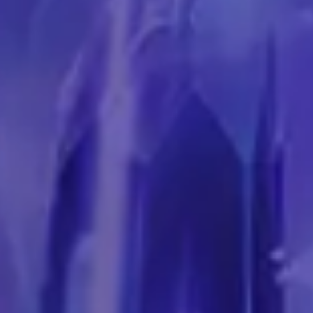
ки
и и оружия
 подземелья и босса рейда