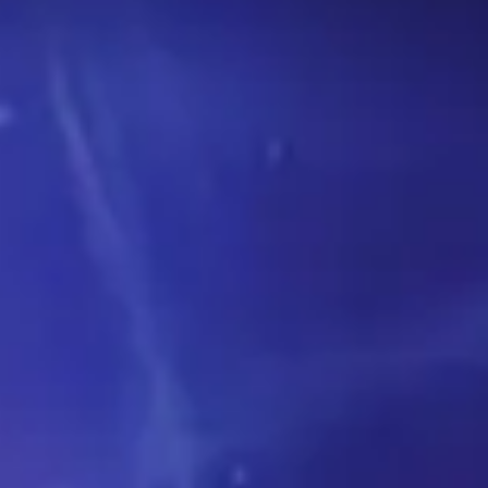
му уровню навыков в Мифик+. Используйте эту
транице!