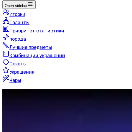
Open sidebar
Игроки
Таланты
Приоритет статистики
порода
Лучшие предметы
Комбинации украшений
Сокеты
Украшения
Чары
Тайная Магия
Маг
Мифический+
50 игроков
Последнее обновление
:
20 часов назад
Эта страница автоматически генерируется путем поис