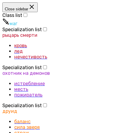
Close sidebar
Class list
маг
Specialization list
рыцарь смерти
кровь
лед
нечестивость
Specialization list
охотник на демонов
истребление
месть
пожиратель
Specialization list
друид
баланс
сила зверя
страж