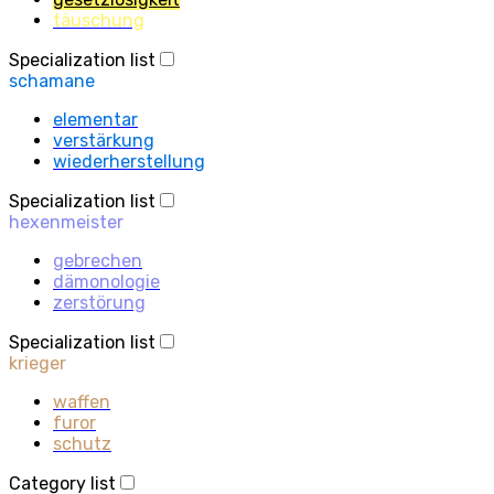
täuschung
Specialization list
schamane
elementar
verstärkung
wiederherstellung
Specialization list
hexenmeister
gebrechen
dämonologie
zerstörung
Specialization list
krieger
waffen
furor
schutz
Category list