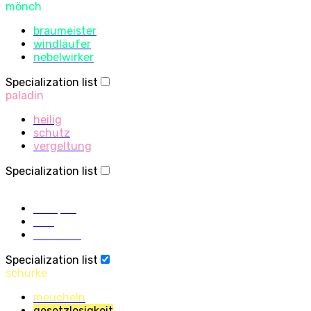
mönch
braumeister
windläufer
nebelwirker
Specialization list
paladin
heilig
schutz
vergeltung
Specialization list
priester
disziplin
heilig
schatten
Specialization list
schurke
meucheln
gesetzlosigkeit