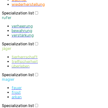
wiederherstellung
Specialization list
rufer
verheerung
bewahrung
verstärkung
Specialization list
jäger
tierherrschaft
treffsicherheit
überleben
Specialization list
magier
feuer
frost
arkan
Specialization list