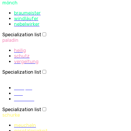
mönch
braumeister
windläufer
nebelwirker
Specialization list
paladin
heilig
schutz
vergeltung
Specialization list
priester
disziplin
heilig
schatten
Specialization list
schurke
meucheln
gesetzlosigkeit