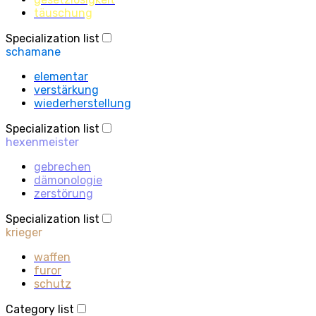
täuschung
Specialization list
schamane
elementar
verstärkung
wiederherstellung
Specialization list
hexenmeister
gebrechen
dämonologie
zerstörung
Specialization list
krieger
waffen
furor
schutz
Category list