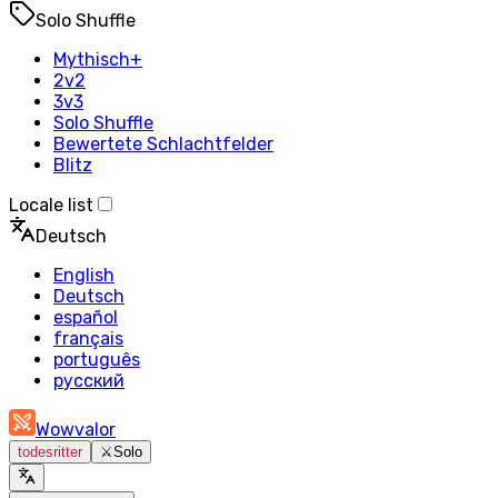
Solo Shuffle
Mythisch+
2v2
3v3
Solo Shuffle
Bewertete Schlachtfelder
Blitz
Locale list
Deutsch
English
Deutsch
español
français
português
русский
Wowvalor
todesritter
⚔️
Solo