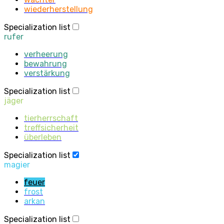
wiederherstellung
Specialization list
rufer
verheerung
bewahrung
verstärkung
Specialization list
jäger
tierherrschaft
treffsicherheit
überleben
Specialization list
magier
feuer
frost
arkan
Specialization list