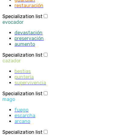
restauración
Specialization list
evocador
devastación
preservación
aumento
Specialization list
cazador
bestias
puntería
supervivencia
Specialization list
mago
fuego
escarcha
arcano
Specialization list