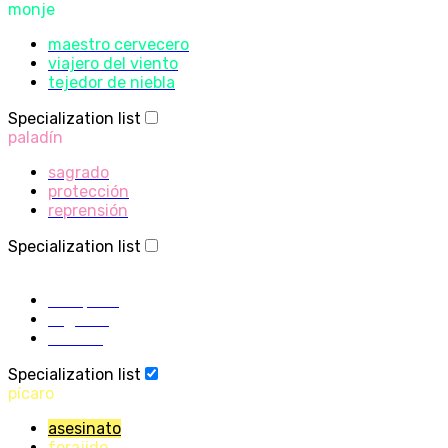
monje
maestro cervecero
viajero del viento
tejedor de niebla
Specialization list
paladín
sagrado
protección
reprensión
Specialization list
sacerdote
disciplina
sagrado
sombra
Specialization list
pícaro
asesinato
forajido