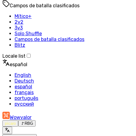
Campos de batalla clasificados
Mítico+
2v2
3v3
Solo Shuffle
Campos de batalla clasificados
Blitz
Locale list
español
English
Deutsch
español
français
português
русский
Wowvalor
pícaro
🚩
RBG