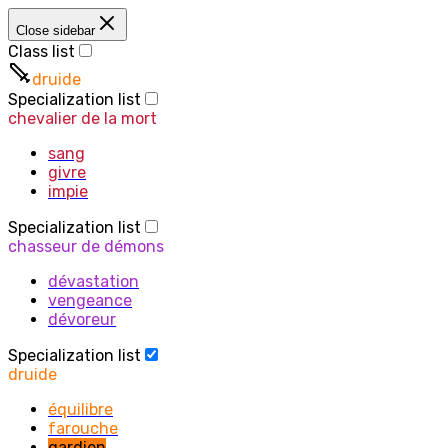
Close sidebar
Class list
druide
Specialization list
chevalier de la mort
sang
givre
impie
Specialization list
chasseur de démons
dévastation
vengeance
dévoreur
Specialization list
druide
équilibre
farouche
gardien