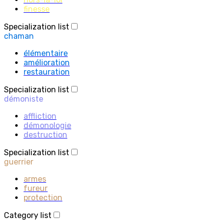
finesse
Specialization list
chaman
élémentaire
amélioration
restauration
Specialization list
démoniste
affliction
démonologie
destruction
Specialization list
guerrier
armes
fureur
protection
Category list