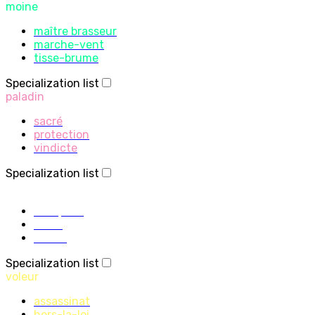
moine
maître brasseur
marche-vent
tisse-brume
Specialization list
paladin
sacré
protection
vindicte
Specialization list
prêtre
discipline
sacré
ombre
Specialization list
voleur
assassinat
hors-la-loi