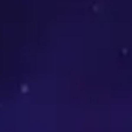
ortantes
 et l'Alliance
ent d'armure et d'arme