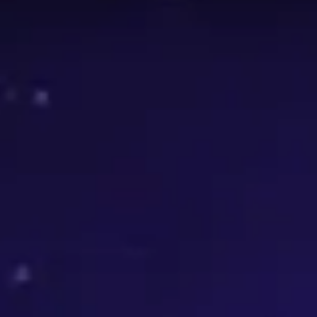
assement
3v3
. Les données sur cette page sont mises à
iveau de compétence en Mythic+. Utilisez cette page comme