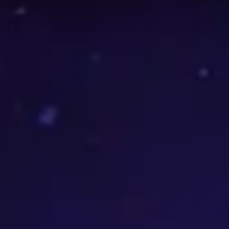
les 50 meilleurs
Vengeance
Chasseur De Démons
sur le cl
i pertinentes que possible.
 monde utilisent. Cela ne peut pas s'appliquer à chaque n
s éloigner de ce qui est présenté sur cette page!
e catégorie
e donjon et chaque boss de raid