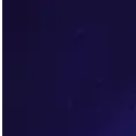
Stats prioritaires
Voir quelles sont les statistiques secondaires les plus imp
Races
Découvrez quelles sont les meilleures courses pour la Horde
Meilleurs objets
Faites défiler les meilleurs articles pour chaque emplacem
Chasses