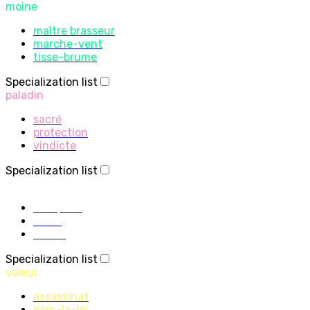
moine
maître brasseur
marche-vent
tisse-brume
Specialization list
paladin
sacré
protection
vindicte
Specialization list
prêtre
discipline
sacré
ombre
Specialization list
voleur
assassinat
hors-la-loi