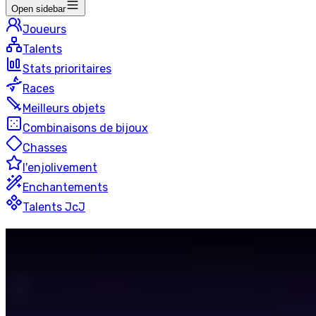
Open sidebar
Joueurs
Talents
Stats prioritaires
Races
Meilleurs objets
Combinaisons de bijoux
Chasses
l'enjolivement
Enchantements
Talents JcJ
Vengeance
Chasseur De D
3v3
8 joueurs
Dernière mise à jour
:
il y a 22 heures