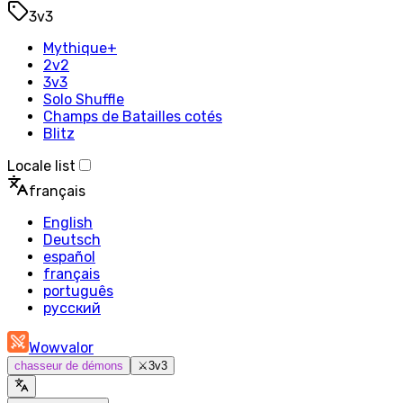
3v3
Mythique+
2v2
3v3
Solo Shuffle
Champs de Batailles cotés
Blitz
Locale list
français
English
Deutsch
español
français
português
русский
Wowvalor
chasseur de démons
⚔️
3v3