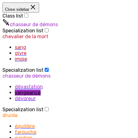
Close sidebar
Class list
chasseur de démons
Specialization list
chevalier de la mort
sang
givre
impie
Specialization list
chasseur de démons
dévastation
vengeance
dévoreur
Specialization list
druide
équilibre
farouche
gardien