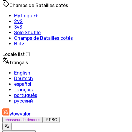
Champs de Batailles cotés
Mythique+
2v2
3v3
Solo Shuffle
Champs de Batailles cotés
Blitz
Locale list
français
English
Deutsch
español
français
português
русский
Wowvalor
chasseur de démons
🚩
RBG