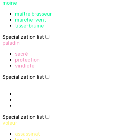
moine
maître brasseur
marche-vent
tisse-brume
Specialization list
paladin
sacré
protection
vindicte
Specialization list
prêtre
discipline
sacré
ombre
Specialization list
voleur
assassinat
hors-la-loi