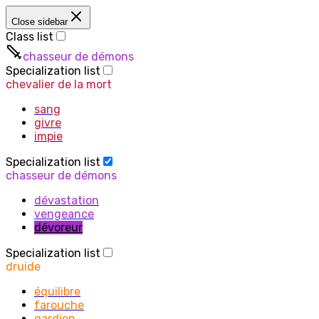
Close sidebar
Class list
chasseur de démons
Specialization list
chevalier de la mort
sang
givre
impie
Specialization list
chasseur de démons
dévastation
vengeance
dévoreur
Specialization list
druide
équilibre
farouche
gardien