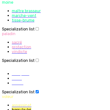
moine
maître brasseur
marche-vent
tisse-brume
Specialization list
paladin
sacré
protection
vindicte
Specialization list
prêtre
discipline
sacré
ombre
Specialization list
voleur
assassinat
hors-la-loi