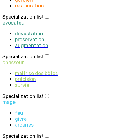
restauration
Specialization list
évocateur
dévastation
préservation
augmentation
Specialization list
chasseur
maîtrise des bêtes
précision
survie
Specialization list
mage
feu
givre
arcanes
Specialization list