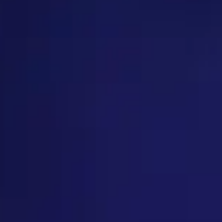
 sind
anz sind
tungsslot und Waffenslot