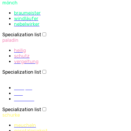
mönch
braumeister
windläufer
nebelwirker
Specialization list
paladin
heilig
schutz
vergeltung
Specialization list
priester
disziplin
heilig
schatten
Specialization list
schurke
meucheln
gesetzlosigkeit