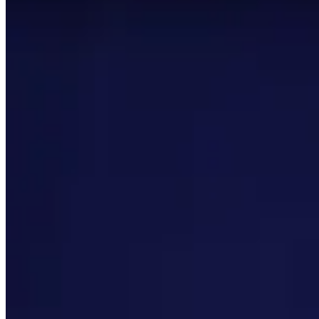
Diese Seite wird automatisch generiert, indem die Top 50
werden alle 24 Stunden aktualisiert, damit die Daten so re
Diese Seite zeigt nur, was die besten Spieler der Welt ben
Ausgangspunkt Ihrer Reise und haben Sie keine Angst, sic
Themen zum Erkunden
Klicken Sie für Details
Spieler
Sehen Sie eine kurze Zusammenfassung der höchst bewerte
Talente
Sehen Sie, welche die beliebtesten Talente für jeden Dun