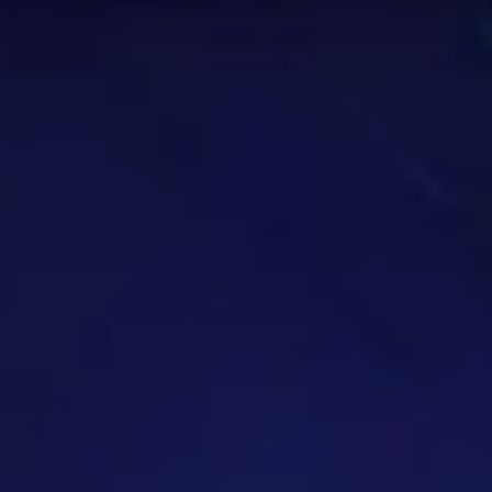
Gebrechen
Hexenmeister
auf der
Bewertete Schlachtfelder
levant wie möglich sind.
utzen. Dies gilt möglicherweise nicht für jede Fähigkeitsstu
h von dem zu entfernen, was auf dieser Seite präsentiert w
ten Spieler in dieser Kategorie
geon und jeden Raidboss sind