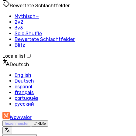
Bewertete Schlachtfelder
Mythisch+
2v2
3v3
Solo Shuffle
Bewertete Schlachtfelder
Blitz
Locale list
Deutsch
English
Deutsch
español
français
português
русский
Wowvalor
hexenmeister
🚩
RBG