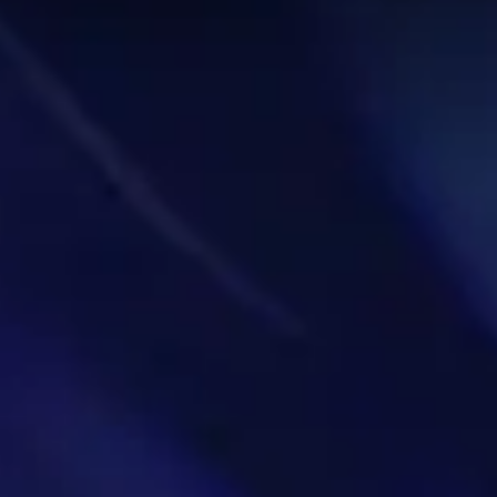
Bestenliste gesucht werden. Die Daten auf dieser Seite
fe in Mythic+. Verwenden Sie diese Seite als
ird!