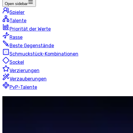
Open sidebar
Spieler
Talente
Priorität der Werte
Rasse
Beste Gegenstände
Schmuckstück-Kombinationen
Sockel
Verzierungen
Verzauberungen
PvP-Talente
Gebrechen
Hexenmeister
Bewertete Schlachtfelder
50 Spieler
Letzte Aktualisierung
:
vor 11 Stunden