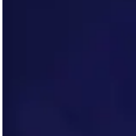
Priorität der Werte
Sehen Sie, welche die wichtigsten sekundären Statistiken
Rasse
Erfahren Sie, welche die besten Rassen für Horde und Alli
Beste Gegenstände
Blättern Sie durch die besten Gegenstände für jeden Rüs
Sockel