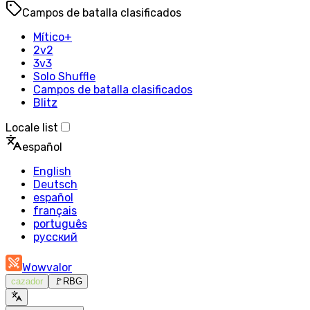
Campos de batalla clasificados
Mítico+
2v2
3v3
Solo Shuffle
Campos de batalla clasificados
Blitz
Locale list
español
English
Deutsch
español
français
português
русский
Wowvalor
cazador
🚩
RBG