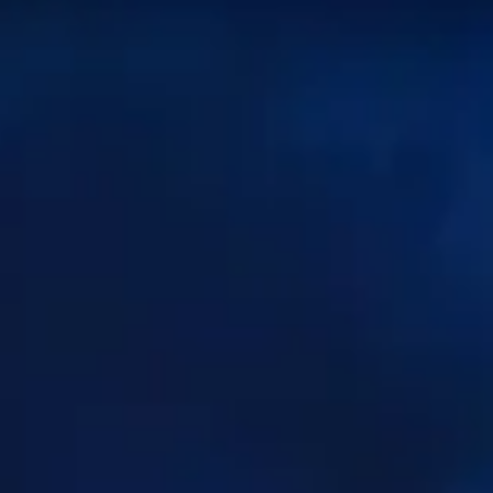
de batalla clasificados
. Los datos de esta página se
de habilidades en Mythic+. ¡Utilice esta página como