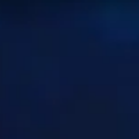
ores 50
Bestias
Cazador
en la tabla de clasificación
Campos 
elevantes posible.
 mundo están usando. Esto puede no aplicarse a cada rango 
de lo que se presenta en esta página!
n esta categoría