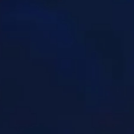
e de banda
mo para la Alianza
 armadura y arma