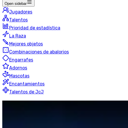
Open sidebar
Jugadores
Talentos
Prioridad de estadística
La Raza
Mejores objetos
Combinaciones de abalorios
Engarrafes
Adornos
Mascotas
Encantamientos
Talentos de JcJ
Bestias
Cazador
Campos de batalla clasificados
50 jugadores