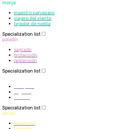
monje
maestro cervecero
viajero del viento
tejedor de niebla
Specialization list
paladín
sagrado
protección
reprensión
Specialization list
sacerdote
disciplina
sagrado
sombra
Specialization list
pícaro
asesinato
forajido