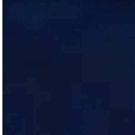
Última actualización
:
hace 18 horas
Esta página se genera automáticamente buscando los mej
actualizan cada 24 horas para que los datos sean lo más r
Esta página solo muestra lo que los mejores jugadores del
punto de partida de su viaje y no tenga miedo de alejarse 
Temas para explorar
Haga clic para detalles
Jugadores
Ver un breve resumen de los jugadores mejor calificados e
Talentos