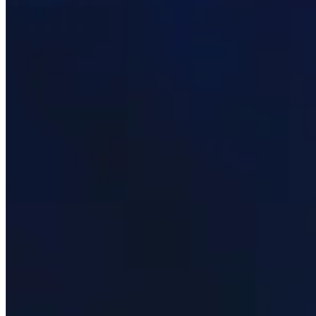
Ver qué son las mejores talentos para cada calabozo y jef
Prioridad de estadística
Ver qué son las estadísticas secundarias más importantes
La Raza
Descubre qué son las mejores razas tanto para la Horda co
Mejores objetos
Desplácese por los mejores artículos para cada ranura de