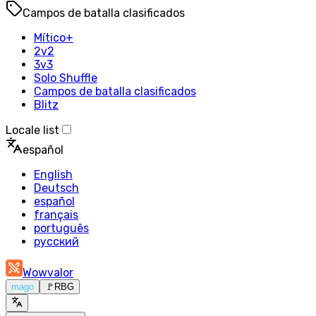
Campos de batalla clasificados
Mítico+
2v2
3v3
Solo Shuffle
Campos de batalla clasificados
Blitz
Locale list
español
English
Deutsch
español
français
português
русский
Wowvalor
mago
🚩
RBG