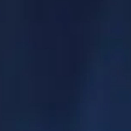
mo para la Alianza
 armadura y arma