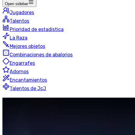
Open sidebar
Jugadores
Talentos
Prioridad de estadística
La Raza
Mejores objetos
Combinaciones de abalorios
Engarrafes
Adornos
Encantamientos
Talentos de JcJ
Escarcha
Mago
Campos de batalla clasificados
50 jugadores
Última actualización
:
hace 13 horas