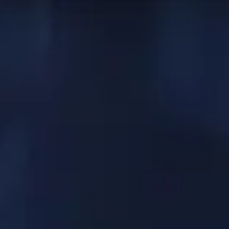
 batalla clasificados
. Los datos de esta página se
de habilidades en Mythic+. ¡Utilice esta página como