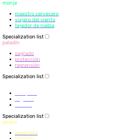
monje
maestro cervecero
viajero del viento
tejedor de niebla
Specialization list
paladín
sagrado
protección
reprensión
Specialization list
sacerdote
disciplina
sagrado
sombra
Specialization list
pícaro
asesinato
forajido