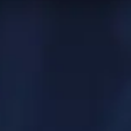
ores 50
Escarcha
Mago
en la tabla de clasificación
Campos de
elevantes posible.
 mundo están usando. Esto puede no aplicarse a cada rango 
de lo que se presenta en esta página!
n esta categoría
e de banda