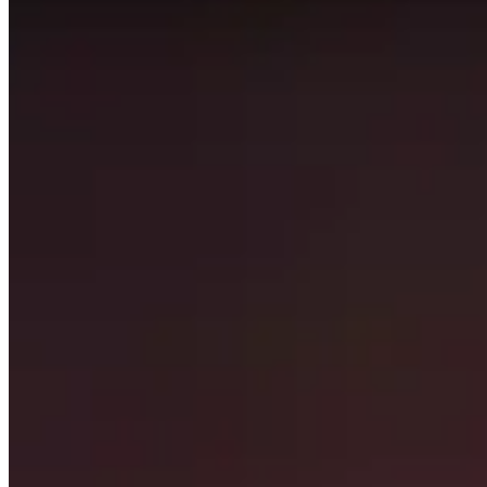
Esta página se genera automáticamente buscando los mej
actualizan cada 24 horas para que los datos sean lo más r
Esta página solo muestra lo que los mejores jugadores del
punto de partida de su viaje y no tenga miedo de alejarse 
Temas para explorar
Haga clic para detalles
Jugadores
Ver un breve resumen de los jugadores mejor calificados e
Talentos
Ver qué son las mejores talentos para cada calabozo y jef