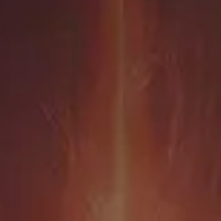
mo para la Alianza
 armadura y arma