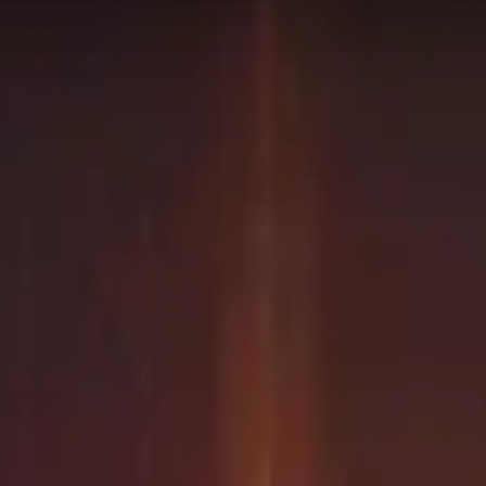
ores 50
Protección
Paladín
en la tabla de clasificación
Campo
elevantes posible.
 mundo están usando. Esto puede no aplicarse a cada rango 
de lo que se presenta en esta página!
n esta categoría
e de banda