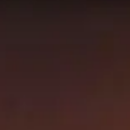
s de batalla clasificados
. Los datos de esta página se
de habilidades en Mythic+. ¡Utilice esta página como