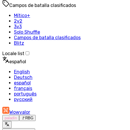
Campos de batalla clasificados
Mítico+
2v2
3v3
Solo Shuffle
Campos de batalla clasificados
Blitz
Locale list
español
English
Deutsch
español
français
português
русский
Wowvalor
paladín
🚩
RBG