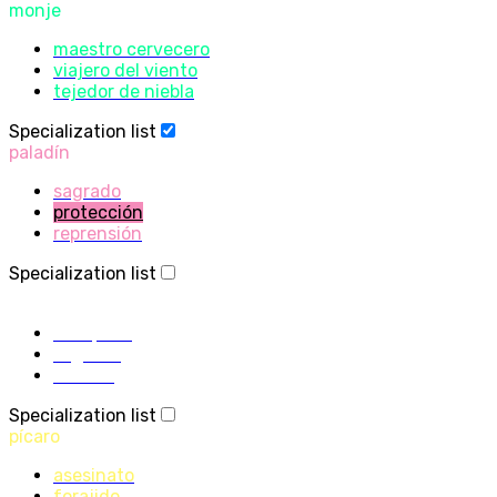
monje
maestro cervecero
viajero del viento
tejedor de niebla
Specialization list
paladín
sagrado
protección
reprensión
Specialization list
sacerdote
disciplina
sagrado
sombra
Specialization list
pícaro
asesinato
forajido