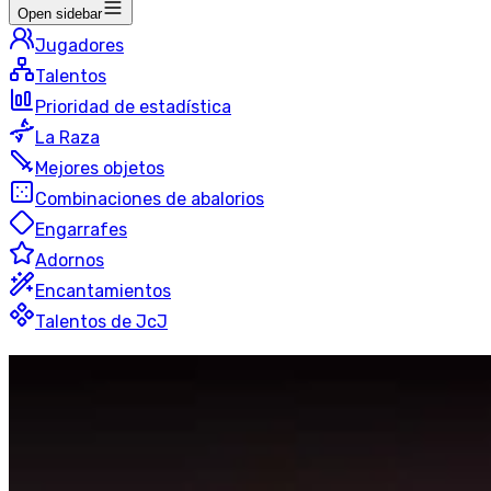
Open sidebar
Jugadores
Talentos
Prioridad de estadística
La Raza
Mejores objetos
Combinaciones de abalorios
Engarrafes
Adornos
Encantamientos
Talentos de JcJ
Protección
Paladín
Campos de batalla clasificados
34 jugadores
Última actualización
:
hace 4 horas